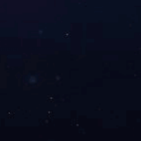
开云集团有限公司官网
关于
锐智互动/锐智开高软件
Ruizhi Interactive Network Technology Co. Ltd.
服务热线（国外用户请加0086）：
400-1050-360
7×2
项目经理：QQ：84083083
电话/微信：152
项目经理：QQ：18818131
电话/微信：135
电子邮箱：PMO@irzhd.com
网站地图：
xml
html