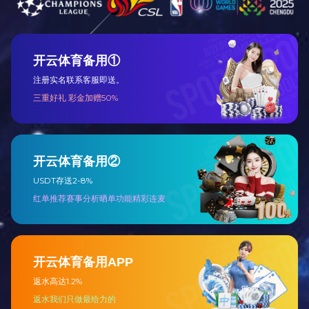
-视觉设计师能力出色，能进行品牌化的视觉设计
-对新技术如人工智能、AR、区块链等有一定研发积累
-产品设计能力强大，能进行用户调研和数据分析导向的设计
-项目管理规范，确保产品质量和进度控制
总之，选择在案例和设计研发能力方面都具备核心竞争力的Ap
的最佳选择。企业需要审慎评估开发公司的综合实力，以确保移
business目标。
下一章：软件app定制的服务范围与支持【软件外包锐智互动】