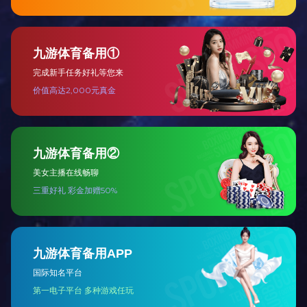
推荐阅读
2026年1月北京app开发公司综合实力排行
20
Tag:
北京app开发公司
Tag:
北京app开发公司怎么选择
上海
业技
Tag:
北京app开发公司
Tag: