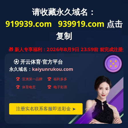
首页
开云集团有限公司官网
开云集团有限公司官网公司
>
开云集团有限公司官网
>
app开发
app开发公司的案例和经验
团队和能力如何？
app开发
- 2023 - 08 - 30 app开发公司的案例和经验有哪些？
选择一个经验丰富的App开发公司，需要深入了解他们的成功
能力。那么App开发公司的案例情况及核心团队的优势体现在