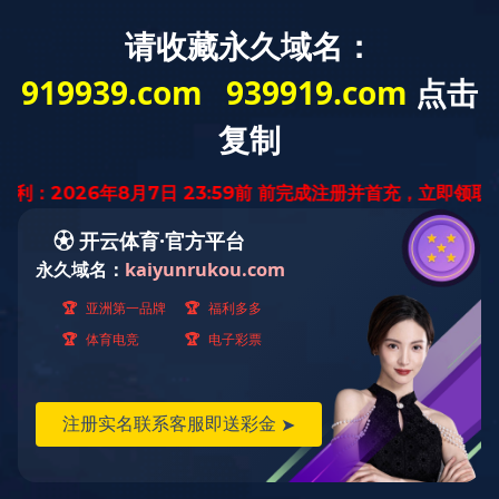
首页
开云集团有限公司官网
开云集团有限公司官网公司
>
开云集团有限公司官网
>
开云集团有限
软件外包的成本和效益如何
开云集团有限公司官网
- 2023 - 09 - 01 软件外包的成本和
软件外包可以为企业提供显著的成本和效益优势，但大部分人
算软件外包的成本和效益呢？下面就为大家详细介绍：