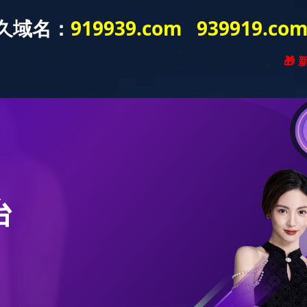
网
APP开发
开云集团有限公司官网
案
云集团有限公司官网
团有限公司官网或软
如何选择适合的开云集团有限公司官网或软件外包服务？
或软件外包服务是一个至关重要的决策。这个
供了无尽的可能性，但同时也带来了一些挑