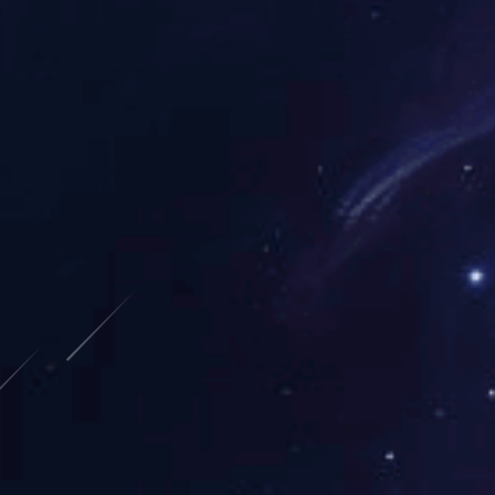
们的工作，并确保项目的成功。
总的来说，选择适合的开云集团有限公司官网或软
通、精心的研究和有效的管理。