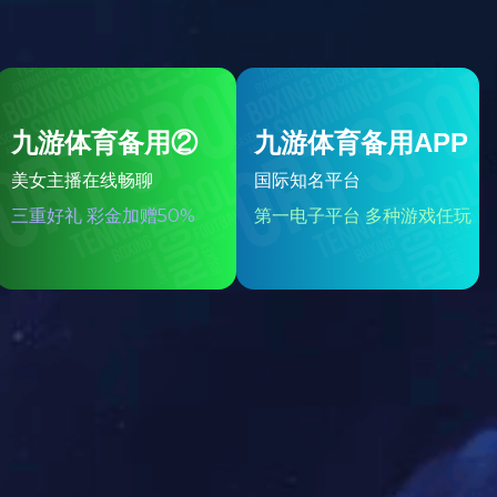
来， 在团队成员的共同努力下，已经成功服务
于上百家企业，其中包括 我爱我家、联东集
团、优财CMA、5100、奔驰、华为、伊利、宝
马、 迪思公关、航天国旅、HOTWIND、北京
电通等众多知名企业。
咨询热线：400-1050-360
相关资讯
更多>>
开云集团有限公司官网和软件外包，哪个更适
合初创公司？