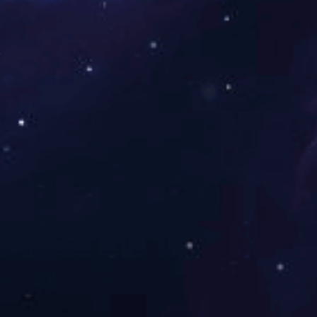
10家服务商深度解析
Tag:
上海开云集团有限公司官网公司
2025年12月北京医疗开云集团有限公司官网公司综
合实力分析
Tag:
北京医疗开云集团有限公司官网公司
首页
软件定制