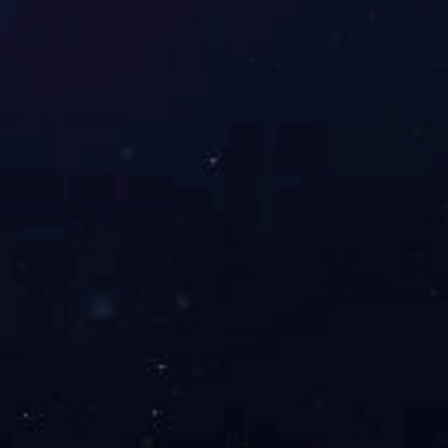
关于我们
. Ltd.
欢
0
北京公司：北京市朝阳
上海公司：上海市松江
7×24小时
成都公司：四川省成
微信：15201301399
微信：13520607989