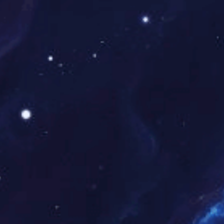
件外包服务需要时间和努力，但通过明确的沟