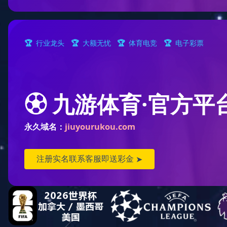
战。下面为大家指导如何做出明智的选择。
如何选择适合的开云集团有限公司官网服务
1.理解你的需求
首先，你需要明确你的需求。这包括了解你的业务
将影响你选择哪种类型的开发服务，例如，你是需要
一个成熟的现成产品？你是需要内部开发，还是外部
2.研究服务提供商
一旦你明确了你的需求，下一步就是研究和比较不
目经验、技术栈、价格和服务协议。你也应该考虑他