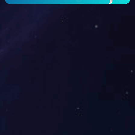
2025年12月北京医疗开云集团有限公司官网公司综
北京
合实力分析
择：
Tag:
北京医疗开云集团有限公司官网公司
Tag:
提
首页
软件定制
APP开