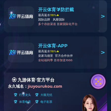
件定制开发过程中做到这一点。
软件定制开发过程中，如何确保项目按时按质完成？
1、明确项目目标是确保项目按时按质完成的关键：项目目标
强和有时间限制。这样的目标可以帮助团队成员明确方向，提高
2、制定详细的项目计划也是必不可少的。项目计划应该包括
等内容。只有详细的计划，才能确保项目在预定的时间内完成。