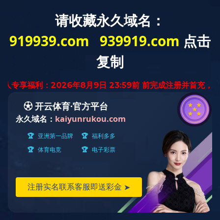
首页
开云集团有限公司官网
开云集团有限公司官网公司
>
开云集团有限公司官网
>
开云集团有限
软件定制开发过程中，如何
质完成？
开云集团有限公司官网
- 2023 - 09 - 05 软件定制开发
在当今的数字化时代，软件定制开发已经成为企业提升竞争力
按时按质完成，是许多企业在开云集团有限公司官网过程中面临