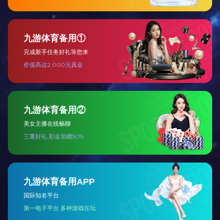
下一章：软件外包和开云集团有限公司官网定制哪个更适合我的
推荐阅读
2026 年北京开云集团有限公司官网公司盘点：10 家
20