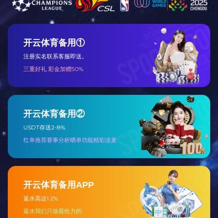
团有限公司官网。这些服务可以帮助客户更好地管理和分析数据
和智能化的业务流程。
总的来说，开云集团有限公司官网公司的主要业务是为客户提
官网，以帮助他们提高效率、降低成本、增强竞争力，并实现他
发、软件测试和维护，还是咨询服务和云服务，开云集团有限公
展，以满足客户的不断变化的需求。
下一章：开发系统软件公司的服务范围有哪些？