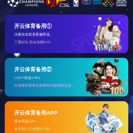
商。这样，无论在项目的初期规划，还是在项目的实施过程中，
解决问题。
4、价格并不是选择服务商的唯一标准，但是也是需要考虑的
前提下，选择性价比高的服务商。同时，合同条款也应该明确，
总的来说，选择合适的开云集团有限公司官网外包服务商并不
的需求，考察服务商的实力和经验，保持良好的沟通，并且注重
务商。
下一章：开云集团有限公司官网外包的流程是怎样的？