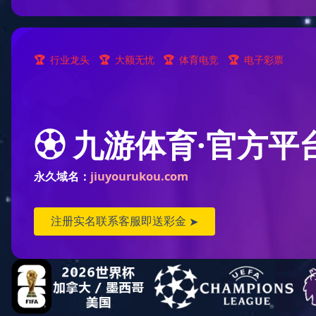
锐智互动开云集团有限公司官网公司拥有丰富的微
微信小程序的开发和维护，能够为您提供一站式的开
发、测试、上线以及后期的维护和更新。我们的专业
信小程序。
我们深知每个客户的需求都是独特的，因此我们的
通，了解您的业务需求和目标，以此为基础，设计出
队不仅仅提供技术支持，还会提供专业的营销建议，
营销。