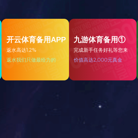
能实现，力求打造出易用、稳定、功能强大的