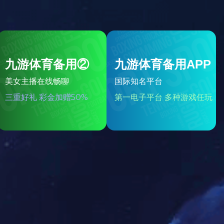
来， 在团队成员的共同努力下，已经成功服务
于上百家企业，其中包括 我爱我家、联东集
团、优财CMA、5100、奔驰、华为、伊利、宝
马、 迪思公关、航天国旅、HOTWIND、北京
电通等众多知名企业。
咨询热线：400-1050-360
相关资讯
更多>>
开云集团有限公司官网软件微信小程序开发是
否支持跨平台开发？