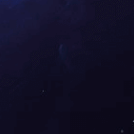
微信小程序开发：解决企业运营难题的有效途
径
Tag:微信小程序开发
上海小程序开发服务全景洞察：市场趋势与技术选
型指南
Tag:
上海小程序开发公司
北京小程序制作开发公司综合实力一览
Tag:
北京小程序制作开发公司