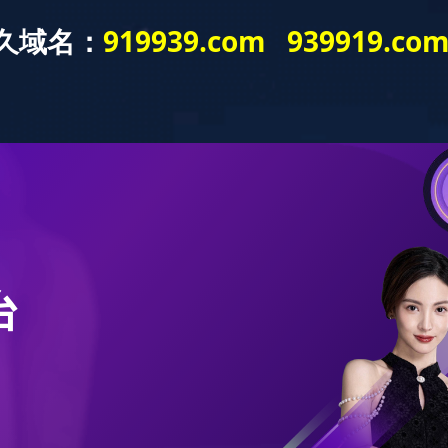
网
APP开发
开云集团有限公司官网
案
程序开发
锐智互动开云集团有
首选
发服务，锐智互动开云集团有限公司官网公司是您的首选
各行各业获取用户、提升品牌影响力的重要工
公司无疑是您的首选。