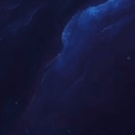
是否支持跨平台开发？
2026年上海小程序开发公司综合评估
Tag:
上海小程序开发公司
2026上海小程序开发公司盘点
Tag:
上海小程序开发公司