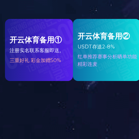
在微信小程序开发过程中，我们注重用户体验和功