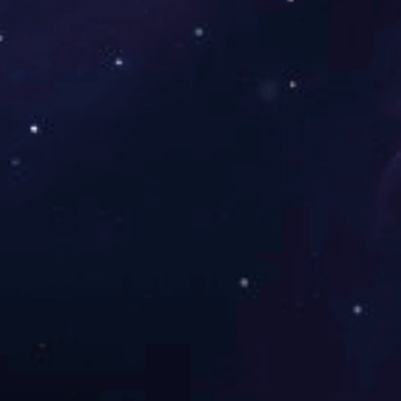
2025年11月上海小程序开发公司top梳理
Tag:
上海小程序开发公司
首页
软件定制