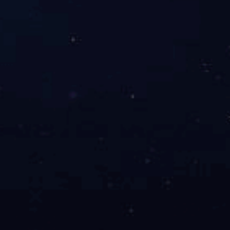
迎扫码关注、咨询
区住邦2000商务中心1号楼B区
区车墩北松路5255号2楼
都市高新区益州大道复城国际T4