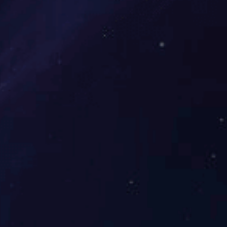
2025年12月北京小程序开云集团有限公司官网公司
整理
Tag:
北京小程序开云集团有限公司官网公司
提交需求，获取工期与报价
立即咨询
APP开发
开云集团有限公司官网