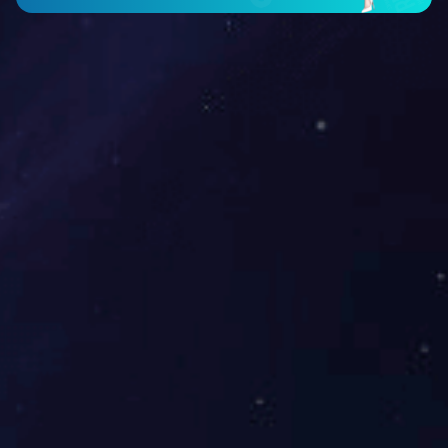
业技
Tag:
北京app开发公司
Tag:
2025年12月上海app开发公司有哪些值得推荐的
20
合解
Tag:
上海app开发公司
Tag:
提
首页
软件定制
APP开