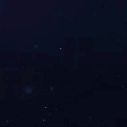
开云集团有限公司官网
关于
锐智互动/锐智开高软件
Ruizhi Interactive Network Technology Co. Ltd.
服务热线（国外用户请加0086）：
400-1050-360
7×2
项目经理：QQ：84083083
电话/微信：152