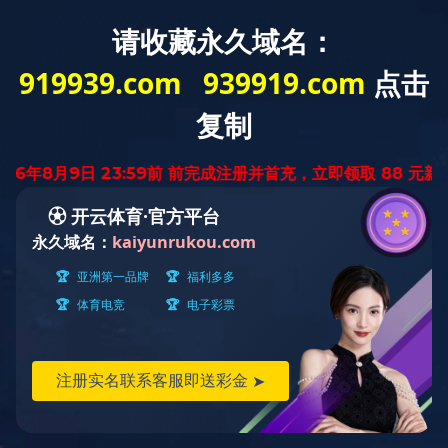
首页
开云集团有限公司官网
开云集团有限公司官网公司
>
开云集团有限公司官网
>
小程序开发
微信小程序开发：小程序用
广，怎么营销的？
小程序开发
- 2023 - 09 - 28 微信小程序开发
在当今数字化时代，微信小程序已经成为了企业和个人的重要
为你推广小程序，提高其影响力和知名度呢？这就需要我们掌握