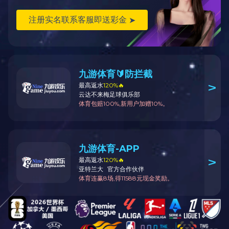
2、其次，利用社交媒体进行推广也是非常重要的。我们可以
交平台上分享我们的小程序，让更多的人了解和使用。同时，我
奖、优惠券等，鼓励用户邀请他们的朋友来使用我们的小程序。
3、此外，我们还可以通过合作伙伴关系来进行推广。我们可
的渠道来推广我们的小程序。例如，我们可以与一些知名的公众
我们的小程序给他们的粉丝。
4、最后，我们还可以通过微信小程序的广告功能来提高我们