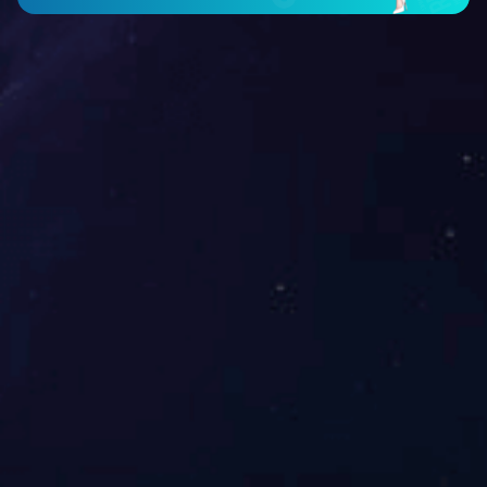
Tag:
上海小程序开发公司
Tag:
提
首页
软件定制
APP开
开云集团有限公司官网
关于