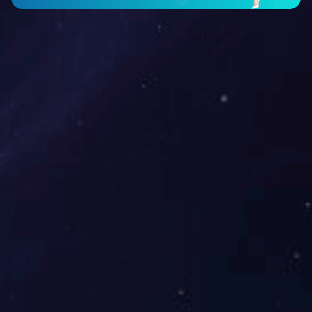
2026年上海开云集团有限公司官网公司选择指南：
上海
10家服务商深度解析
月）
Tag:
上海开云集团有限公司官网公司
Tag:
2025年12月北京医疗开云集团有限公司官网公司综
北京
合实力分析
择：
Tag:
北京医疗开云集团有限公司官网公司
Tag:
提