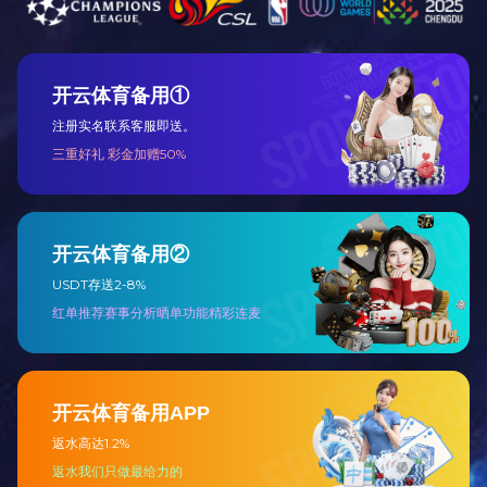
3.制定详细的项目计划
详细的项目计划可以帮助各方在整个开发过程中保持同步。这
里程碑设定以及风险管理策略等内容。
4.保持良好的沟通
有效的沟通是任何项目成功的关键。在外包过程中，应定期与
的问题，并确保项目的进度符合预期。
5.后期维护和支持
开云集团有限公司官网完成后，可能还需要进行长期的维护和
后期服务的公司是非常重要的。同时，也应确保有足够的资源来
总的来说，虽然软件技术外包带来了许多好处，如节省时间和