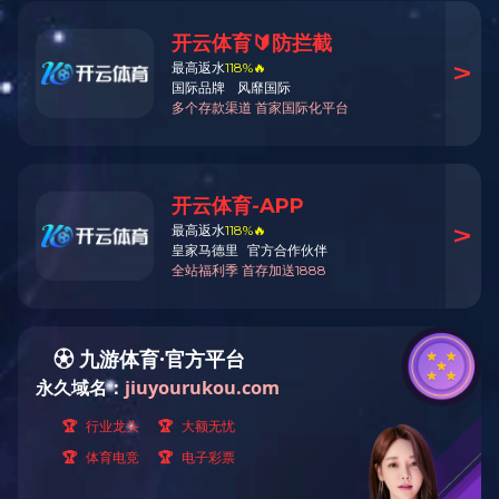
键。以下，我们将通过三大理由来解析为何软件定制开发是中小
为什么软件定制开发是中小企业的最佳选择
1.节省成本
对于中小企业来说，资金一直是其发展的一大难题。自主研发
力，还需要长期的技术支持和维护，这无疑会增加企业的成本。
业的实际需求进行定制，既可以节省大量的开发成本，又可以避
将更多的精力集中在自身的主营业务上。