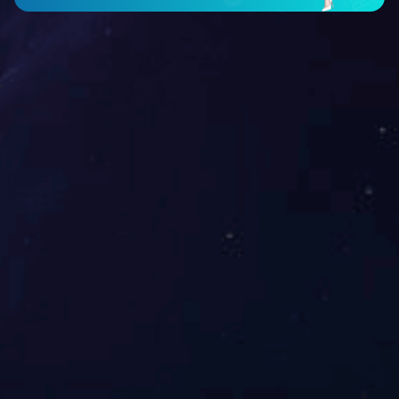
Tag:
北京医疗开云集团有限公司官网公司
Tag:
提
首页
软件定制
APP开
开云集团有限公司官网
关于