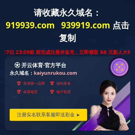
首页
开云集团有限公司官网
开云集团有限公司官网公司
>
开云集团有限公司官网
>
开云集团有限
为什么软件定制开发是中小
择，三大理由告诉你
开云集团有限公司官网
- 2023 - 10 - 11 软件定制开发
在数字化时代，软件已成为企业运营的重要工具，然而，大企
自主开发软件，而中小企业则往往无法负担起自建团队的成本。