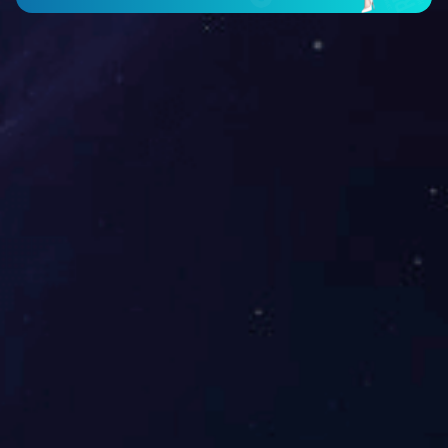
2025年12月北京医疗开云集团有限公司官网公司综
北京
合实力分析
择：
Tag:
北京医疗开云集团有限公司官网公司
Tag:
提
首页
软件定制
APP开
开云集团有限公司官网
关于