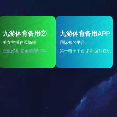
来， 在团队成员的共同努力下，已经成功服务
于上百家企业，其中包括 我爱我家、联东集
团、优财CMA、5100、奔驰、华为、伊利、宝
马、 迪思公关、航天国旅、HOTWIND、北京
电通等众多知名企业。
咨询热线：400-1050-360
相关资讯
更多>>
高效软件外包公司，助力您的业务腾飞！
Tag:软件外包公司