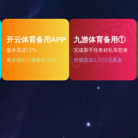
们努力，这些问题都是可以解决的。我们将继
决物联网的难题，实现真正的智慧生活。
活中发挥更大的作用。我们期待着这一天的到