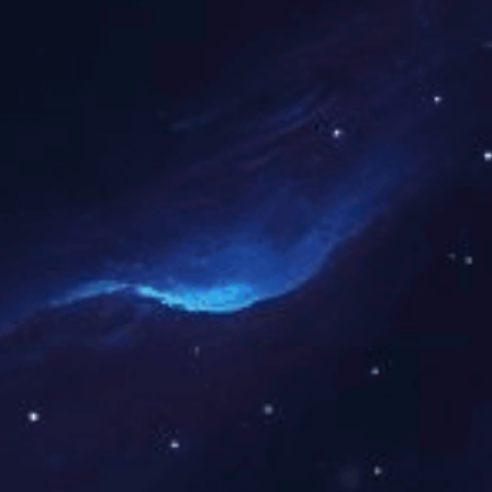
推荐阅读
2026 年北京开云集团有限公司官网公司盘点：10 家
企业技术能力与服务成果解析
Tag:
北京开云集团有限公司官网公司
2026年上海开云集团有限公司官网公司选择指南：
10家服务商深度解析
Tag:
上海开云集团有限公司官网公司
2025年12月北京医疗开云集团有限公司官网公司综
合实力分析
Tag:
北京医疗开云集团有限公司官网公司