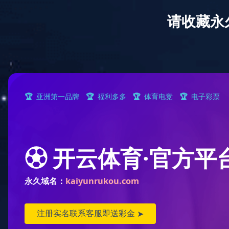
首页
开云集团有限公司官
开云集团有限公司官网公司
>
开云集团有限公司官网
>
开
解决物联网难题，实现
开云集团有限公司官网
- 2023 - 10 - 25 物联网
随着科技的不断发展，物联网已经成为了我们生活
面临着许多挑战，如何解决这些难题，实现真正的智
1、物联网的安全性问题是我们必须面对的难题。由