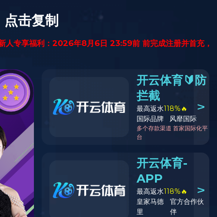
例
开云集团有限公司官网
关于我们