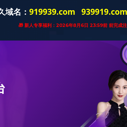
网
APP开发
开云集团有限公司官网
案
云集团有限公司官网
发，让您的用户体验
的小程序功能开发
的重要工具。为了满足客户对个性化和定制化
功能开发服务，让您的用户体验更加出色！下