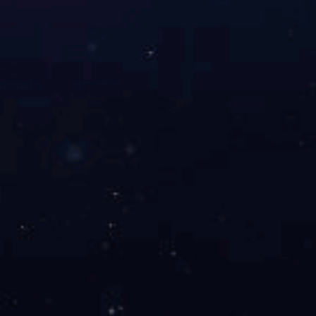
. Ltd.
欢
0
北京公司：北京市朝阳
上海公司：上海市松江
7×24小时
成都公司：四川省成
微信：15201301399
微信：13520607989