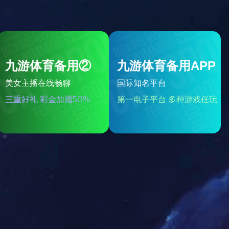
来， 在团队成员的共同努力下，已经成功服务
于上百家企业，其中包括 我爱我家、联东集
团、优财CMA、5100、奔驰、华为、伊利、宝
马、 迪思公关、航天国旅、HOTWIND、北京
电通等众多知名企业。
咨询热线：400-1050-360
相关资讯
更多>>
人力开云集团有限公司官网驱动的设计，吸引
更多用户关注和留存！