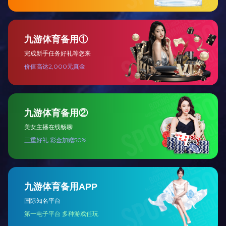
推荐阅读
北京小程序开云集团有限公司官网公司如何选择，
20
甄选10家供应商
Tag:
北京小程序开云集团有限公司官网公司
Tag:
2026年上海小程序开发公司实力梳理
20
Tag:
上海小程序开发公司
Tag: