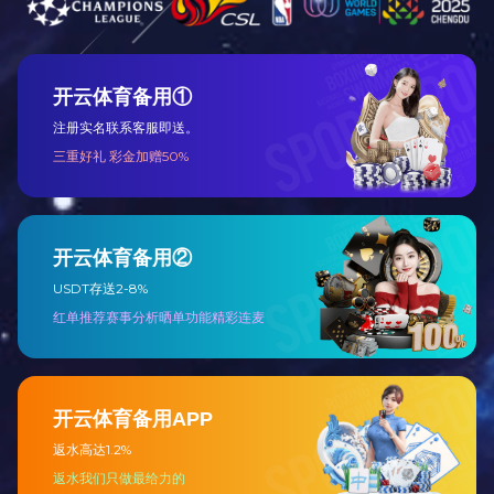
状态。
4、我们还提供一对一的服务支持，无论您在开发过程中遇到
我们会在最短的时间内给出反馈和开云集团有限公司官网。
选择我们的软件外包服务，不仅可以帮助您解决小程序开发过
于自己的核心业务，提高工作效率。我们相信，通过我们的专业
户的喜爱，实现您的业务目标。让我们一起携手，共创美好未来
下一章：如何在10天内完成一个高效的小程序功能开发？