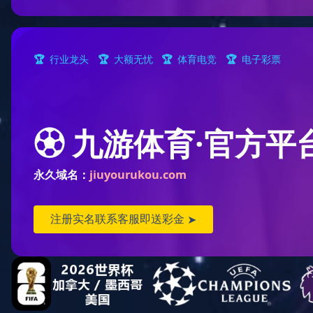
1、数据权限概述
1.1、什么是数据权限？
数据权限是指对系统用户对数据资源可见性的控制
该条件下看到相应的数据资源。所以最简单的数据权
的系统环境中，有许多更复杂的数据权限需求方案，
领导需要看到所有下属员工的客户数据，员工只能
经理A可以看到所有企业客户，B经理只能看到企业客
a角色可以看到全国的产品数据，B角色只能看到上
这些要求也可以通过使用硬编码实现，但是在业务
越来越多的要求。如果所有这些要求都是硬编码的，
1.2、要素分析
从当前登录用户的角度来看，数据权限的定义可以
内的数据资源。由此，可以分析数据权限控制的几个
主体，即当前登录用户。领导和角色等概念可以转
是否具有角色。
数据资源。即受控系统数据。