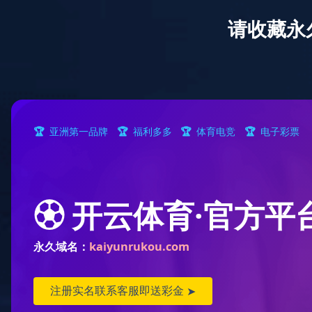
首页
开云集团有限公司官
开云集团有限公司官网公司
>
开云集团有限公司官网
>
A
通用数据权限的思考与设
集团有限公司官网 AP
有限公司官网公司
AI开云集团有限公司官网
- 2019 - 04 - 18 开
APP开发 开云集团有限公司官网
APP开发公司
开