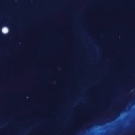
 expndtw-1
Text;