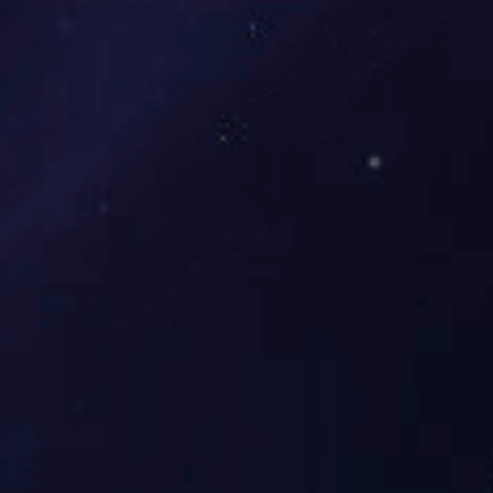
(角色)设置规则元素值，这是数据查询时的筛
况②，管理员需要填写或选择规则值，并将其
供者在@data rule注解中计算的值。数
户的所有数据规则。
来源：
于当前登录用户的数据规则集，流程图如下：