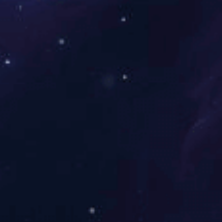
2.3、数据规则的配置
使用规则元素信息，管理员可以为系统中的不同用户
选条件。规则元值数据源包括三种情况：情况①和情
存储在数据库中；情况③，根据当前登录用户计算值，即提
据库存储的规则与系统计算的规则相结合，即登录用
一个简单的配置界面如下：
2.4 数据规则的解析
如上文所示，当前登录用户的数据规则有两个主要
1. 存储在数据库中的规则配置；例如位置[上海]
2.需要系统计算的规则配置；如：[下属人员]
3.合并两种情况下获得的数据规则后，可获得适用