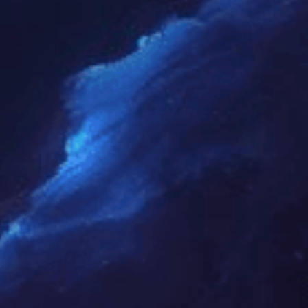
Tag:开云集团有限公司官网 CRM系统 模块设计
深度｜需求分析的高阶指南-开云集团有限公司
官网 APP开发 开云集团有限公司官网公司
APP开发公司
Tag:用户需求 产品需求 需求分析