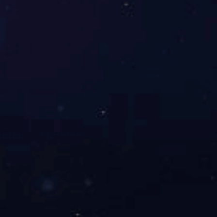
首页
软件定制
APP开
开云集团有限公司官网
关于
锐智互动/锐智开高软件
Ruizhi Interactive Network Technology Co. Ltd.
服务热线（国外用户请加0086）：
400-1050-360
7×2