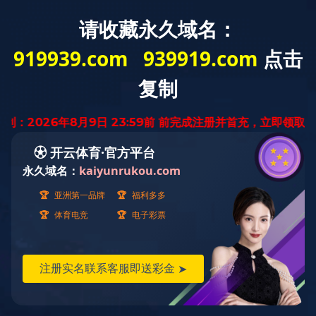
首页
开云集团有限公司官网
开云集团有限公司官网公司
>
开云集团有限公司官网
>
app开发
App、小程序、公众号的用
制
app开发
- 2023 - 11 - 16 App、小程序、公众号
感谢您一直以来对我们产品的支持与厚爱。为了更好地满足您
的App、小程序、公众号等产品，为您提供更优质的服务。在