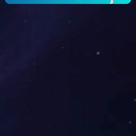
北京app开发公司怎么选择
上海
业技
Tag:
北京app开发公司
Tag:
2025年12月上海app开发公司有哪些值得推荐的
20
合解
Tag:
上海app开发公司
Tag:
提