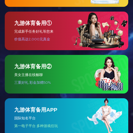
5.客户推荐率高
北京开云集团有限公司官网公司的优质服务也得到了客户的广
过85%的客户表示愿意向其他企业推荐我们的服务。这一数据
秀表现。
综上所述，北京开云集团有限公司官网公司在服务质量和客户
的高度认可。我们将继续秉承“客户至上”的服务理念，不断提
提供更优质的开云集团有限公司官网服务。
下一章：北京开云集团有限公司官网的行业标准和规范，你掌握