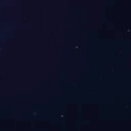
Tag:
北京医疗开云集团有限公司官网公司
Tag:
提
首页
软件定制
APP开
开云集团有限公司官网
关于
锐智互动/锐智开高软件