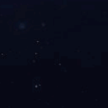
Ruizhi Interactive Network Technology Co. Ltd.
服务热线（国外用户请加0086）：
400-1050-360
7×2
项目经理：QQ：84083083
电话/微信：152
项目经理：QQ：18818131
电话/微信：135
电子邮箱：PMO@irzhd.com
网站地图：
xml
html
锐智互动/
2009-2023
安博电子官方网站
|
安博手机站官方网站入口
|
多宝官方注册
|