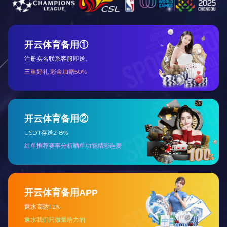
目，项目成功率达到了98%。这一数据表明，公司在项目开发
地完成任务，确保项目的顺利进行。
3.响应速度快
在客户服务方面，北京开云集团有限公司官网公司拥有一支专
一时间响应客户的需求和问题。根据我们的数据统计，公司的平
在同行业中处于领先地位。
4.持续改进和创新
为了满足不断变化的市场需求，北京开云集团有限公司官网公
去的一年里，公司投入了大量的人力和物力，对现有的技术和服
数据显示，客户对我们不断改进和创新的态度给予了高度的认可