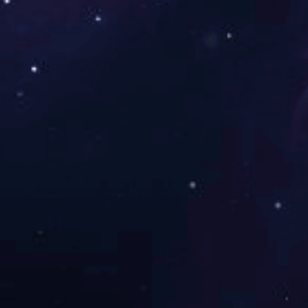
2025年12月北京医疗开云集团有限公司官网公司综
合实力分析
Tag:
北京医疗开云集团有限公司官网公司
首页
软件定制
开云集团有限公司官网