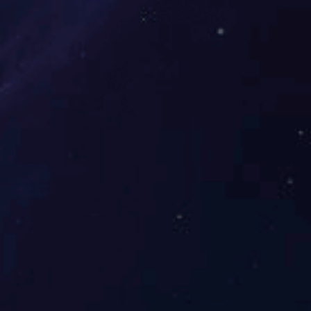
北京开云集团有限公司官网公司有哪些不错的选
择：行业技术服务与实力全景梳理
Tag:
北京开云集团有限公司官网公司
提交需求，获取工期与报价
立即咨询
APP开发
开云集团有限公司官网
关于我们