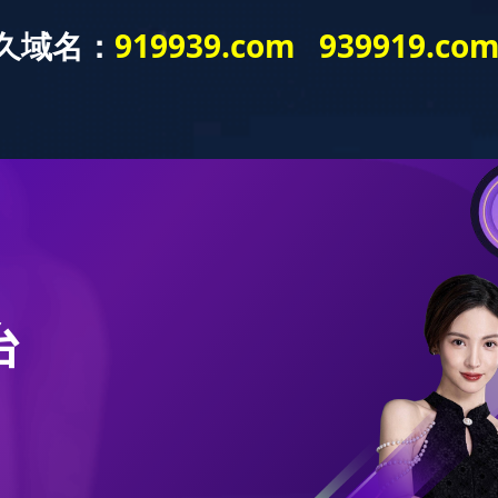
网
APP开发
开云集团有限公司官网
案
云集团有限公司官网
官网公司：专业定制
限公司官网
开云集团有限公司官网公司
一家专注于为客户提供高效、专业的软件开云
新精神和专业技能的软件工程师组成，他们对