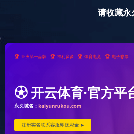
首页
开云集团有限公司官
开云集团有限公司官网公司
>
开云集团有限公司官网
>
开
北京开云集团有限公司
高效的软件开云集团有
开云集团有限公司官网
- 2023 - 11 - 20 北京
欢迎来到北京开云集团有限公司官网公司，我们是
集团有限公司官网的公司。我们的团队由一群富有创