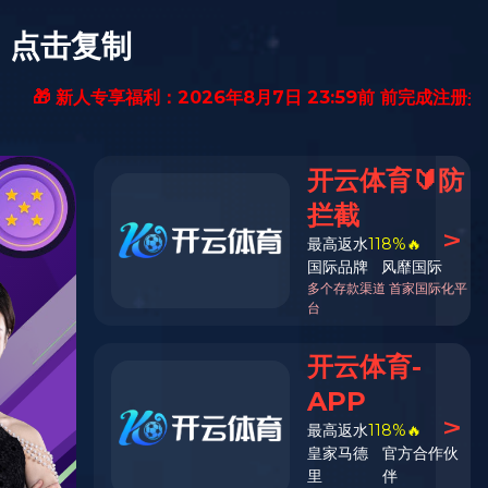
例
开云集团有限公司官网
关于我们