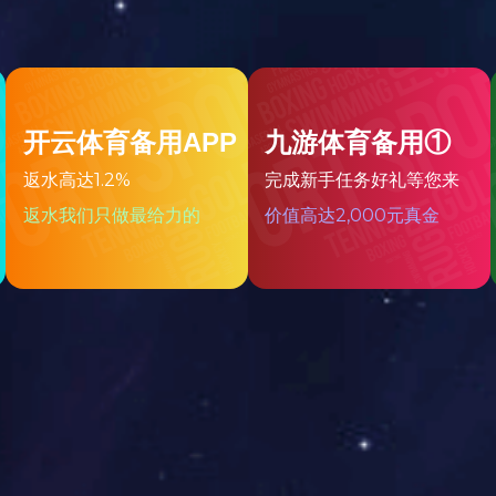
试、系统测试和验收测试，确保软件在各个阶
的性能，及时发现并修复问题。