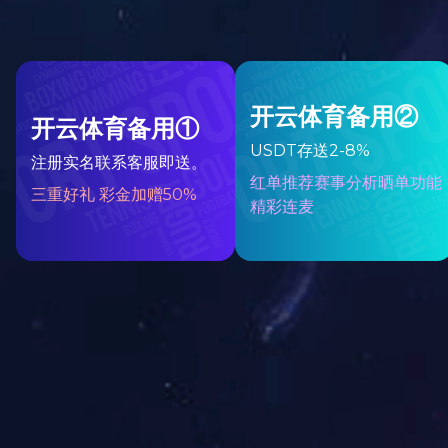
2、我们有完善的测试流程，包括单元测试、集成测
段都能达到预期的性能。
3、我们有专门的质量保证团队，他们负责监控软件