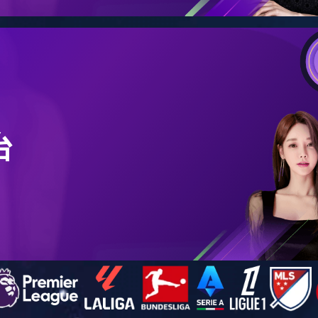
起着至关重要的作用。但是，开云集团有限公
客户能够获得最高质量的产品和服务，我们对
格的标准和流程。
核心任务之一。我们深知，一个优秀的软件不
我们的团队始终坚持以用户为中心的设计理
足用户的需求，每一个细节都能体现出我们对
。
经过专业的审查，以确保其质量。