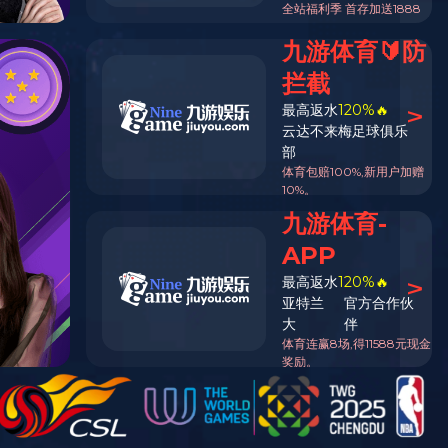
软件定制
APP开发
微信开发
电商开发
数据挖掘
关于锐智互动
锐智互动/锐智开高软件遵循严格的质量和安全
标准, 实施严密的安全措施， 拥有成熟可靠的
管理和开发流程, 公司凭借多年的行业积累、深
厚的 行业专长和成熟的行业实践，为客户持续
创造关键价值。我们始终关 注前沿技术，保持
国际领先的眼界和技术储备。公司自 成立以