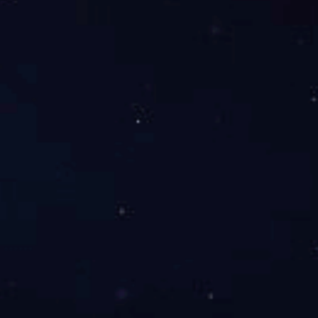
案例
迎扫码关注、咨询