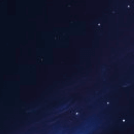
的活力。
总之，软件公司排行榜上的企业具有技术实力雄厚
高、市场竞争力强和创新能力突出等特点。这些优势
业佼佼者。
在选择软件公司合作伙伴时，请关注这些特点，确
更多资讯和服务，助力企业发展。如有任何疑问，请
下一章：如何挑选适合自己的开云集团有限公司官网