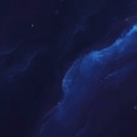
、团队素质高、项目管理完善、客户满意度
使得他们在众多软件公司中脱颖而出，成为行
保挑选到最优质的企业。我们将竭诚为您提供
随时与我们联系。谢谢！
公司？