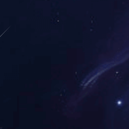
4、客户满意度高
软件公司排行榜上的企业高度重视客户满意度。他
服务。这些企业在与客户建立长期合作关系的过程中
5、市场竞争力强
软件公司排行榜上的企业在市场中具有较强竞争力
好的口碑，在行业中树立了较高的品牌形象。这些企
额稳步提升。
6、创新能力突出
软件公司排行榜上的企业普遍具备较强的创新能力
的研发。这些企业在创新上注重实际应用，将科技成