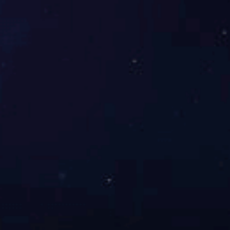
提交需求，获取工期与报价
立即咨询
APP开发
开云集团有限公司官网
关于我们
. Ltd.
欢