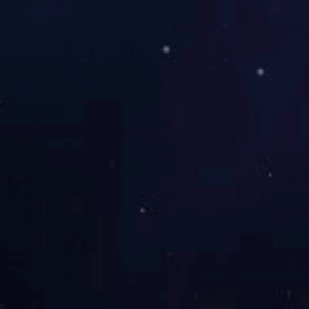
首页
软件定制
开云集团有限公司官网
锐智互动/锐智开高软件
Ruizhi Interactive Network Technology Co