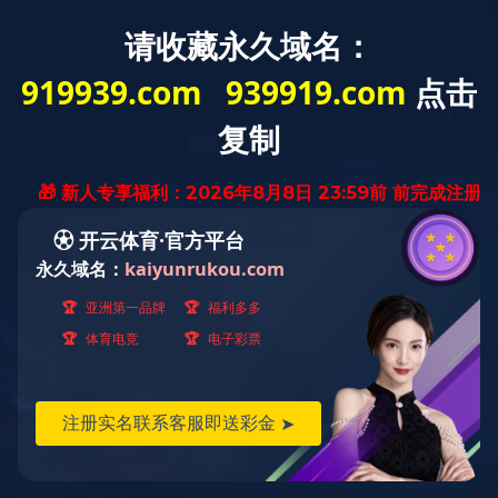
首页
开云集团有限公司官网
开云集团有限公司官网公司
>
开云集团有限公司官网
>
开云集团有限
开云集团有限公司官网公司
高？
开云集团有限公司官网
- 2023 - 11 - 24 开云集团有限公司官网
随着科技的飞速发展，开云集团有限公司官网公司如雨后春笋
创新的开云集团有限公司官网。但是，如何在众多开云集团有限