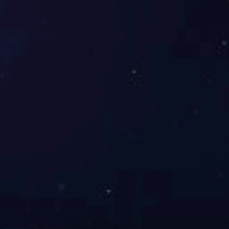
提
首页
软件定制
APP开
开云集团有限公司官网
关于
锐智互动/锐智开高软件