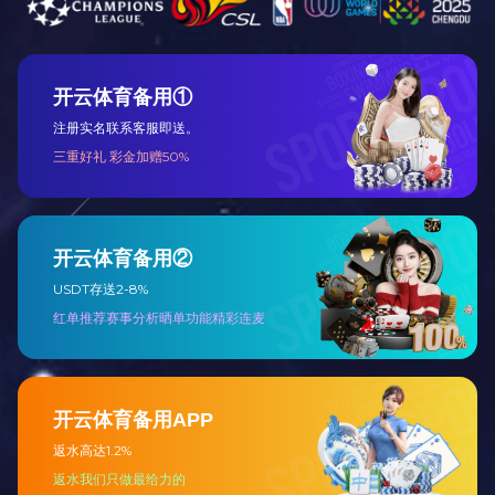
4、注重性价比
在选择开云集团有限公司官网公司时，要关注其性价比。一些
实施过程中出现各种问题，导致时间和资源的浪费。而一些报价
的服务和更高效的开云集团有限公司官网。因此，在选择时，要
到性价比最高的合作伙伴。