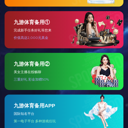
5、参考客户评价
在选择开云集团有限公司官网公司时，可以参考其客户的评价
质量和项目实施能力。通过了解客户评价，您可以更好地了解公
明智的选择。
总之，在选择开云集团有限公司官网公司时，要综合考虑自己
技术实力、性价比以及客户评价等因素。通过仔细分析和比较，
开云集团有限公司官网公司作为您的合作伙伴，共同实现您的项
下一章：开云集团有限公司官网公司排行和软件公司排名的区别