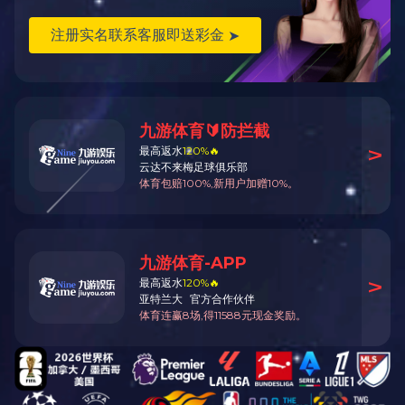
2、在锐智互动的服务领域方面，他们涉及到的范围广泛，包
行业管理软件定制开发、移动应用开发、系统集成、企业网站建
业，对于客户的各种需求都能给出专业的开云集团有限公司官网
3、接下来，让我们探讨一下锐智互动的实力。从技术角度来