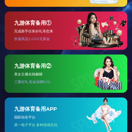
司官网。
总的来说，锐智互动是一家具有较强实力的开云集团有限公司
验、先进的技术实力和科学的管理方法论。在与他们的合作过程
心。
下一章：锐智互动是不是一家好的开云集团有限公司官网公司？
推荐阅读
2026 年北京开云集团有限公司官网公司盘点：10 家
20
企业技术能力与服务成果解析
Tag:
北京开云集团有限公司官网公司
Tag: