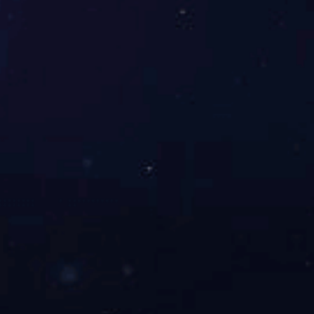
首页
软件定制
APP开
开云集团有限公司官网
关于
锐智互动/锐智开高软件
Ruizhi Interactive Network Technology Co. Ltd.
服务热线（国外用户请加0086）：
400-1050-360
7×2