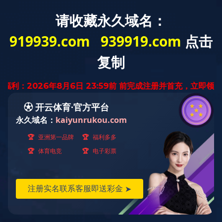
首页
开云集团有限公司官网
开云集团有限公司官网公司
>
开云集团有限公司官网
>
开云集团有限
开云集团有限公司官网公司
样？看这篇真实的用户评价
开云集团有限公司官网
- 2023 - 11 - 27 开云集团有限公司官网
作为一名在IT行业摸爬滚打多年的专业人士，我对于开云集团
的标准。最近，有朋友向我推荐了锐智互动这家公司，让我对其