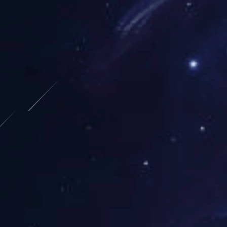
面：
集成测试：对各个模块进行集成测试，确保模块之
系统测试：对整个系统进行测试，确保系统的正确
验收测试：客户对整个系统进行验收测试，确保系
五、发布阶段
在测试阶段完成后，开云集团有限公司官网公司需
面：
发布部署：将软件部署到相应的服务器或云平台上
用户培训：对用户进行培训，确保用户能够正确地