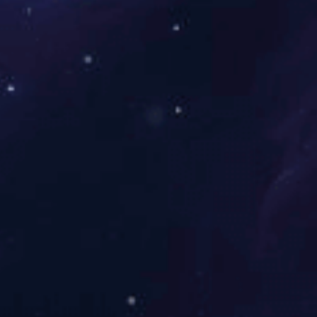
率和质量，为客户提供更好的服务。
下一章：开云集团有限公司官网要注意的事情，开云
推荐阅读
2026 年北京开云集团有限公司官网公司盘点：10 家
企业技术能力与服务成果解析
Tag:
北京开云集团有限公司官网公司
2026年上海开云集团有限公司官网公司选择指南：
10家服务商深度解析