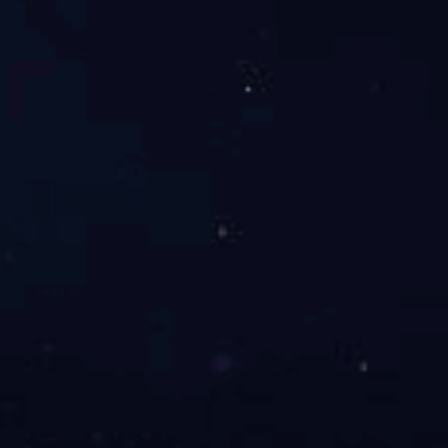
Tag:
北京教育开云集团有限公司官网公司
2026年上海物联网IoT开发公司分析：技术趋势与服
务商全景透视
Tag:
上海物联网开发公司
案例