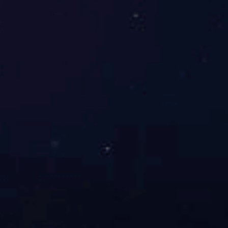
Tag:
上海IoT物联网开发公司
北京开云集团有限公司官网公司有哪些不错的选
择：行业技术服务与实力全景梳理
Tag:
北京开云集团有限公司官网公司
提交需求，获取工期与报价
立即咨询
APP开发
开云集团有限公司官网