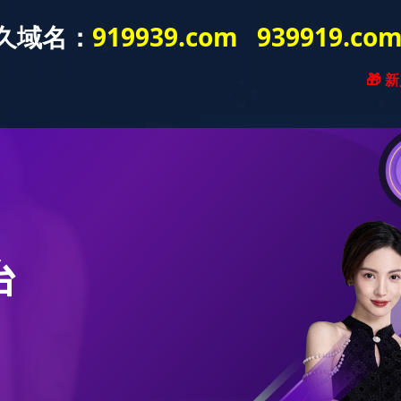
网
APP开发
开云集团有限公司官网
案
云集团有限公司官网
公司做开发，开云集
和方法
团有限公司官网公司
已经成为一个重要的行业。开云集团有限公司
量直接关系到整个行业的健康发展。本文将介