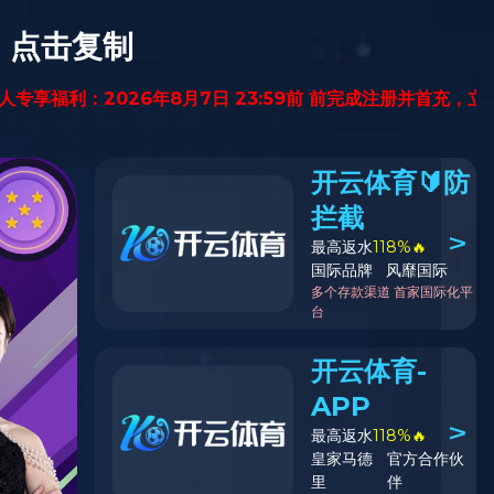
例
开云集团有限公司官网
关于我们