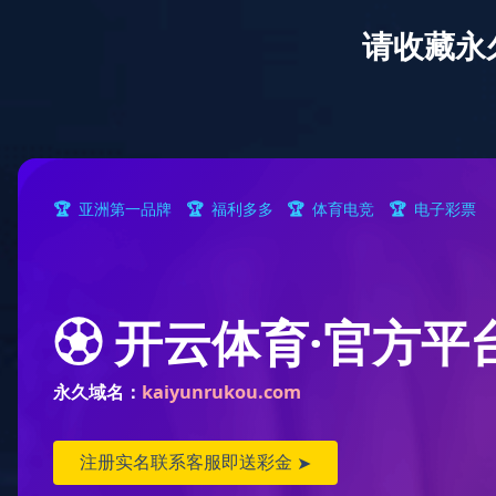
首页
开云集团有限公司官
开云集团有限公司官网公司
>
开云集团有限公司官网
>
开
开云集团有限公司官网
团有限公司官网的流程
开云集团有限公司官网
- 2023 - 11 - 28 开云集
随着信息技术的飞速发展，开云集团有限公司官网
官网公司作为这个行业的主要力量，其开发的软件质