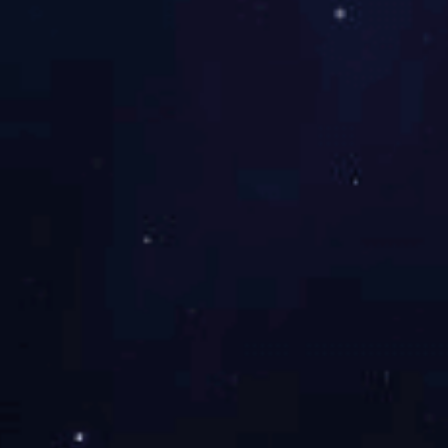
Tag:
上海开云集团有限公司官网公司
2025年12月北京医疗开云集团有限公司官网公司综
合实力分析
Tag:
北京医疗开云集团有限公司官网公司
首页
软件定制