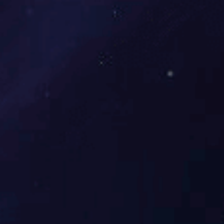
集团有限公司官网的规范和标准
2026年上海教育软件定制开发公司综合评估
Tag:
上海教育软件定制开发公司
上海IoT物联网开发公司怎么选择比较好（2025年12
月）