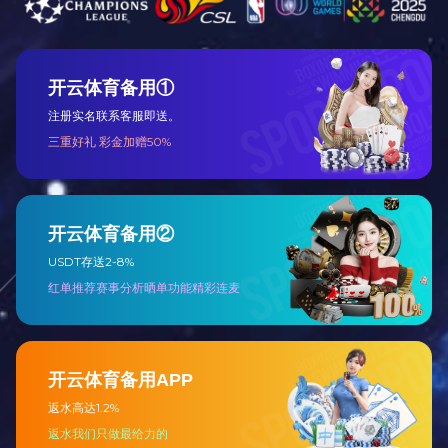
然而，这种模式需要投入更多的人力物力，对团队的协作能力要
3.长期合作伙伴模式
长期合作伙伴模式是一种更为稳定的合作方式。在此模式下，
系，共同制定长期发展规划和目标。这种模式的优点是能够减少
稳定性。同时，长期合作伙伴模式还能够加强企业和外包公司的
模式需要双方投入更多的资源和精力，需要建立更为紧密的合作
以上是开云集团有限公司官网外包公司的三种合作模式。不同
目情况。在选择合作模式时，企业应根据自身的实际情况和需求
也需要在合作过程中加强沟通、协作和信任，共同实现双赢。