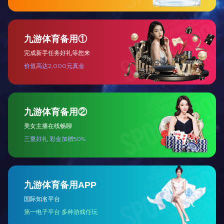
通过以上案例可以看出，开云集团有限公司官网外包并非简单
双方密切合作、共同解决问题。在选择外包公司时，需要对其经
同时，在开发过程中，需要对外包公司进行有效的管理和监督，
下一章：开云集团有限公司官网外包的行业趋势和前景如何？
推荐阅读
2026 年北京开云集团有限公司官网公司盘点：10 家
20
企业技术能力与服务成果解析
Tag:
北京开云集团有限公司官网公司
Tag: