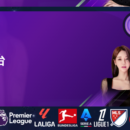
让您的产品快速启动，完美落地。
分公司，专注于云计算、大数据、人工智能等
的行业经验，能够为客户提供定制化的开云集
也拥有着强大的研发实力。他们在社交、游
还为客户提供全方位的服务支持，包括但不限
发中心也拥有着强大的技术实力。他们在企业
验。华为还为客户提供高效的项目管理和优质
中心也致力于为企业提供全方位的技术支持。
此外，京东还为客户提供定制化的开云集团有
北京地区都有着不俗的表现和丰富的项目经
伴。当然，在选择开云集团有限公司官网公司
最合适的公司来满足您的要求。
，确保他们能够为您提供高质量的开云集团有