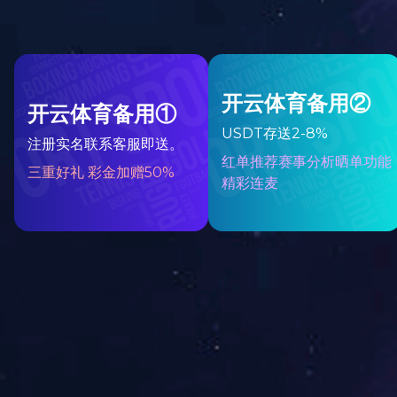
限公司官网。
3.价格预算：了解公司的价格体系和收费标准，确
4.售后服务：考察公司的售后服务体系和客户满意
时的技术支持和开云集团有限公司官网。
5.行业口碑：了解公司在行业内的口碑和信誉情况
最后提醒您：在选择开云集团有限公司官网公司时
力和服务水平，以便选择最合适的合作伙伴来满足您
下一章：为什么都说开云集团有限公司官网科技公司