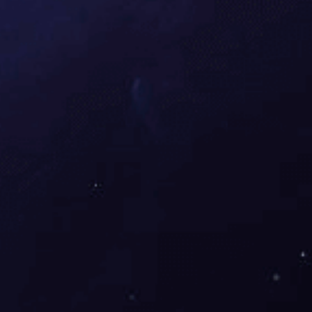
Tag:开云集团有限公司官网
2026年1月权威盘点：上海物联网软件定制开发公司
综合解析
Tag:
上海物联网软件定制开发公司
2025年12月北京教育开云集团有限公司官网公司技
术赋能与行业开云集团有限公司官网
Tag:
北京教育开云集团有限公司官网公司