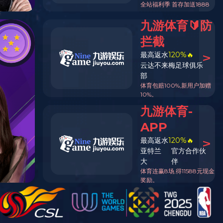
软件定制
APP开发
微信开发
电商开发
数据挖掘
关于锐智互动
锐智互动/锐智开高软件遵循严格的质量和安全
标准, 实施严密的安全措施， 拥有成熟可靠的
管理和开发流程, 公司凭借多年的行业积累、深
厚的 行业专长和成熟的行业实践，为客户持续
创造关键价值。我们始终关 注前沿技术，保持
国际领先的眼界和技术储备。公司自 成立以