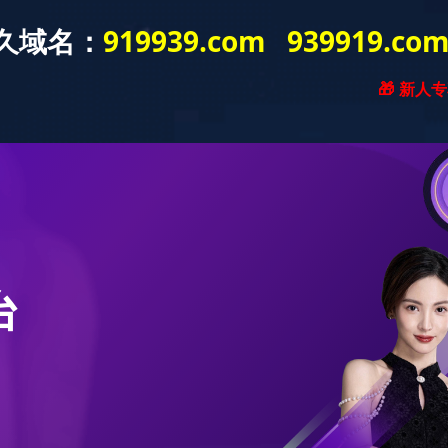
网
APP开发
开云集团有限公司官网
案
云集团有限公司官网
公司北京地区哪家
集团有限公司官网公司北京
如雨后春笋般涌现，尤其是在北京这个高科技
司中，哪家比较好呢？本文将为您揭秘北京地
到最适合您的合作伙伴。
官网”服务的企业适用于PC，移动，APP，