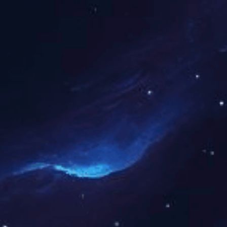
推荐阅读
2026 年北京开云集团有限公司官网公司盘点：10 家
企业技术能力与服务成果解析
Tag:
北京开云集团有限公司官网公司
2026年上海开云集团有限公司官网公司选择指南：
10家服务商深度解析
Tag:
上海开云集团有限公司官网公司