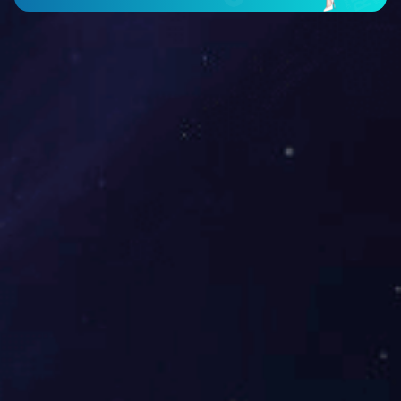
2026年上海开云集团有限公司官网公司选择指南：
上海
10家服务商深度解析
月）
Tag:
上海开云集团有限公司官网公司
Tag:
2025年12月北京医疗开云集团有限公司官网公司综
北京
合实力分析
择：
Tag:
北京医疗开云集团有限公司官网公司
Tag:
提