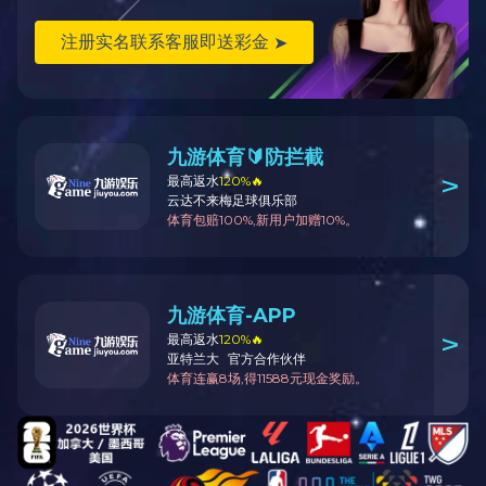
二、融合带来的优势
增强的创新能力：将内部开发团队的专业知识与外部服务提供
思维。这种跨界合作有助于开发出更符合市场需求和用户期望的
灵活性和扩展性：通过外包，北京的企业能够根据项目需求快