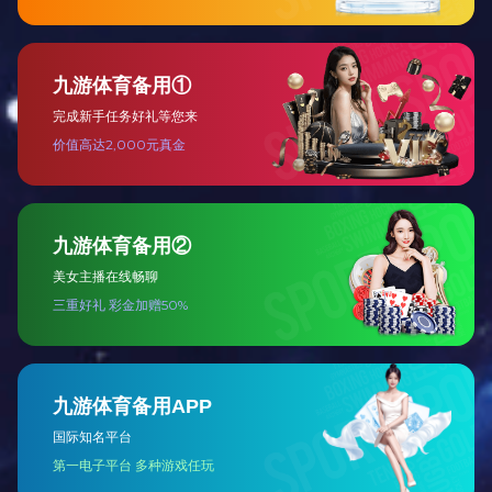
望。
4.价格与成本：根据您的预算和需求，评估合作伙伴的价格是
时，考虑长期合作是否有成本优势。
5.信誉与口碑：了解合作伙伴的信誉和口碑情况，包括客户评
誉和口碑良好的合作伙伴更值得信赖。
6.合同与条款：仔细阅读合作伙伴提供的合同和条款，确保合
发周期、验收标准、付款方式等关键信息。如有疑问，及时与合
7.参考案例：如果可能的话，您可以要求合作伙伴提供类似的
能力和经验。