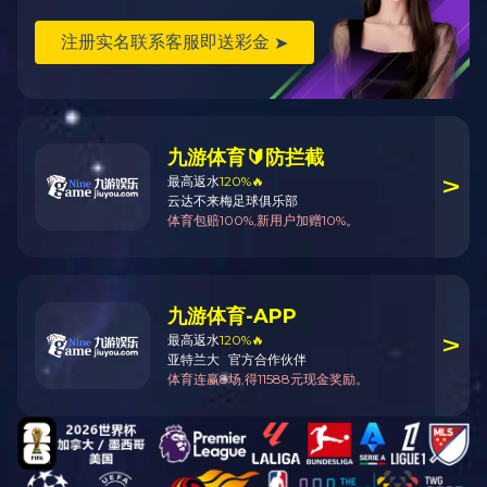
二、筛选潜在合作伙伴
1.网上搜索：通过搜索引擎输入关键词，如“软件外包公司”、
以找到大量的相关企业信息。您可以根据地理位置、公司规模、
2.专业平台：许多专业平台，如Upwork、Freelancer和G
发者。在这些平台上发布需求，可以吸引潜在的合作伙伴主动联
3.行业协会：加入相关的行业协会或组织，可以获取更多的行
会或组织推荐合适的软件外包合作伙伴。