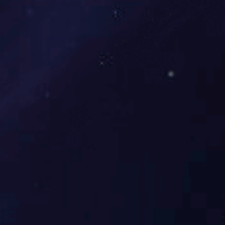
选合作伙伴，以保持合作关系的新鲜度和活力。同时，定期维护
息，共同发展壮大。
下一章：软件外包公司选择指南：关键因素与最佳实践
推荐阅读
2026 年北京开云集团有限公司官网公司盘点：10 家
20
企业技术能力与服务成果解析
Tag:
北京开云集团有限公司官网公司
Tag:
2026年上海开云集团有限公司官网公司选择指南：
上海