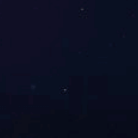
10家服务商深度解析
月）
Tag:
上海开云集团有限公司官网公司
Tag:
2025年12月北京医疗开云集团有限公司官网公司综
北京
合实力分析
择：
Tag:
北京医疗开云集团有限公司官网公司
Tag:
提
首页
软件定制
APP开