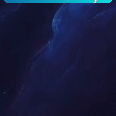
四、签订合同并执行项目
在评估并选择合作伙伴后，您需要签订合同并开始执行项目。
务、开发周期、验收标准、付款方式等关键信息。同时，在项目
项目按照预期进展。
五、项目管理与验收
在项目执行过程中，您需要参与项目管理，确保项目按照预期
严格的质量验收，确保软件质量符合您的期望。如有需要，可以
六、持续合作与关系维护
如果合作愉快，您可以考虑与合作伙伴建立长期合作关系。在