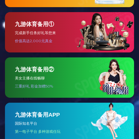
4.监控项目进度：企业应定期监控项目进度，确保项目按照计
理能力进行监督，确保项目质量和进度得到有效控制。
5.建立沟通机制：企业应与外包商建立良好的沟通机制，确保
会议、报告进度等方式，及时解决问题和调整策略。
6.培养长期合作关系：通过建立长期合作关系，企业可以与外
望，降低沟通成本和误解风险。同时，长期合作关系有助于双方
略。
7.引入第三方监管：在某些情况下，企业可以考虑引入第三方
监管机构可以提供专业的意见和建议，协助企业更好地控制风险