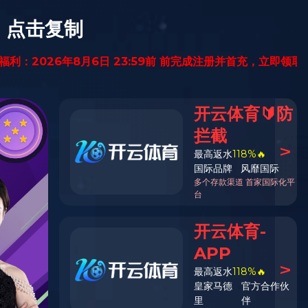
例
开云集团有限公司官网
关于我们