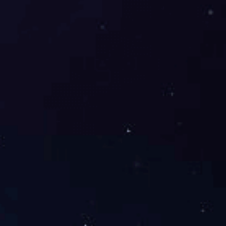
术赋能与行业开云集团有限公司官网
Tag:
北京教育开云集团有限公司官网公司
2026年上海物联网IoT开发公司分析：技术趋势与服
务商全景透视
Tag:
上海物联网开发公司
案例