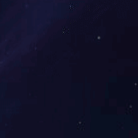
月）
Tag:
上海IoT物联网开发公司
北京开云集团有限公司官网公司有哪些不错的选
择：行业技术服务与实力全景梳理
Tag:
北京开云集团有限公司官网公司
提交需求，获取工期与报价
立即咨询
APP开发
开云集团有限公司官网