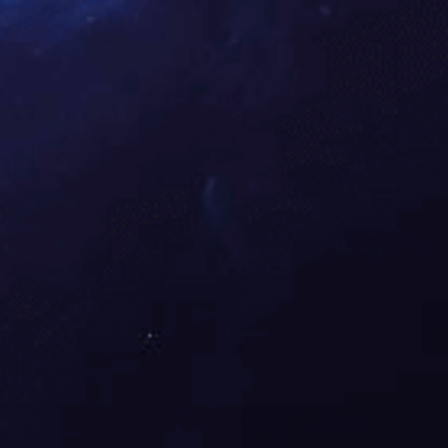
2026年1月权威盘点：上海物联网软件定制开发公司
综合解析
Tag:
上海物联网软件定制开发公司
2025年12月北京教育开云集团有限公司官网公司技