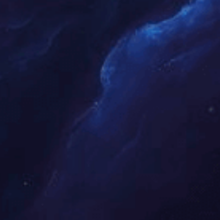
提高用户体验。因此，我们应该始终保持对用
变化的需求。
分析
2026年上海教育软件定制开发公司综合评估
Tag:
上海教育软件定制开发公司
上海IoT物联网开发公司怎么选择比较好（2025年12