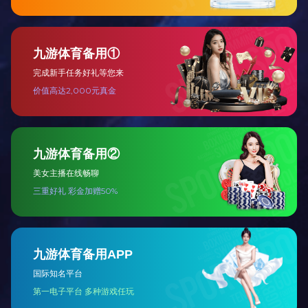
推荐阅读
2026 年北京开云集团有限公司官网公司盘点：10 家
20
企业技术能力与服务成果解析
Tag:
北京开云集团有限公司官网公司
Tag:
2026年上海开云集团有限公司官网公司选择指南：
上海
10家服务商深度解析
月）
Tag:
上海开云集团有限公司官网公司
Tag: