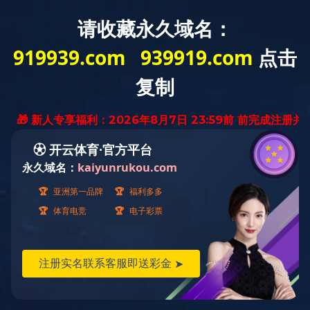
首页
开云集团有限公司官网
开云集团有限公司官网公司
>
开云集团有限公司官网
>
开云集团有限
开云集团有限公司官网外包
秘密武器
开云集团有限公司官网
- 2023 - 12 - 29 开云集团有限公司官网
在当今竞争激烈的商业环境中，企业需要寻找一种能够提升竞
公司官网外包正是这个秘密武器，为企业打开了新的发展机遇。