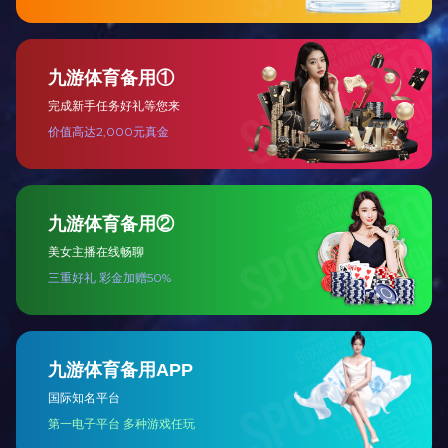
长。然而，风险也需要引起足够的重视，如沟通问题、质量控制
这些好处和风险，企业可以更好地决策是否选择开云集团有限公
我们希望本文能帮助您更好地了解开云集团有限公司官网外包
题或疑虑，请随时与我们联系。
下一章：2024年最受欢迎的开云集团有限公司官网外包公司排
推荐阅读
2026 年北京开云集团有限公司官网公司盘点：10 家
20
企业技术能力与服务成果解析