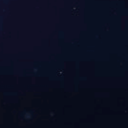
首页
软件定制
APP开
开云集团有限公司官网
关于
锐智互动/锐智开高软件
Ruizhi Interactive Network Technology Co. Ltd.
服务热线（国外用户请加0086）：
400-1050-360