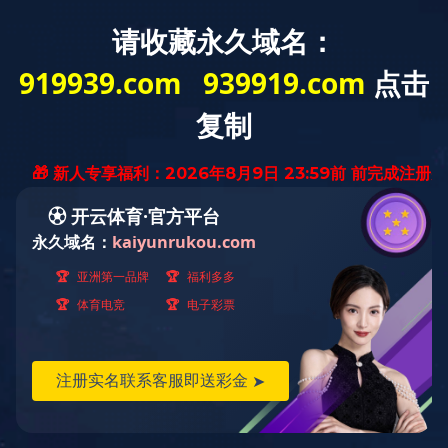
首页
开云集团有限公司官网
开云集团有限公司官网公司
>
开云集团有限公司官网
>
app开发
让你的创意app想法照进现实
发定制服务
app开发
- 2024 - 01 - 08 app开发定制
想象一下，你正躺在沙发上，啜饮着咖啡，脑海中突然冒出一个
速，脸上洋溢着兴奋的微笑。但等等，这个想法怎么变成现实呢？