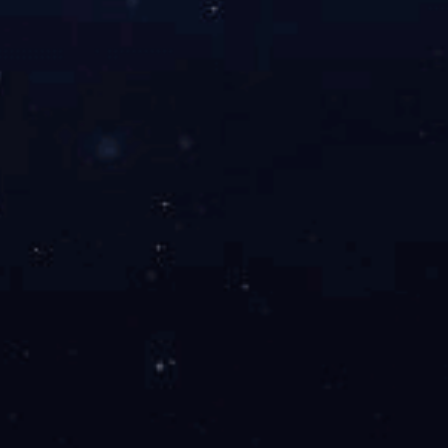
Ruizhi Interactive Network Technology Co. Ltd.
服务热线（国外用户请加0086）：
400-1050-360
7×2
项目经理：QQ：84083083
电话/微信：152
项目经理：QQ：18818131
电话/微信：135
电子邮箱：PMO@irzhd.com
网站地图：
xml
html
锐智互动/
2009-2023
安博电子官方网站
|
安博手机站官方网站入口
|
多宝官方注册
|
（中国）
|
九游体育平台官方网站
|