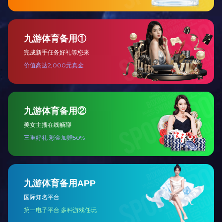
推荐阅读
2026年1月北京app开发公司综合实力排行
20
Tag:
北京app开发公司
Tag:
北京app开发公司怎么选择
上海
业技
Tag:
北京app开发公司
Tag:
2025年12月上海app开发公司有哪些值得推荐的
20
合解
Tag:
上海app开发公司
Tag: