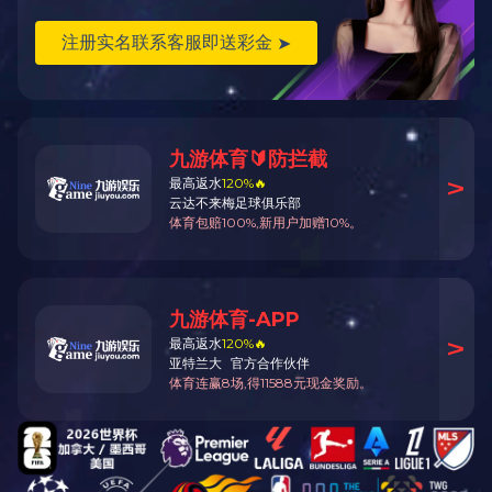
论是增强现实(AR)、虚拟现实(VR)还是人工智能(AI)，你说了算
市场营销，让世界知道你：一个好的App没有人知道，就像是
市场专家将确保你的App在市场上大放异彩。
持续支持，我们不会说再见：我们的服务不会在App上线后就
更新，确保你的App始终领先一步。