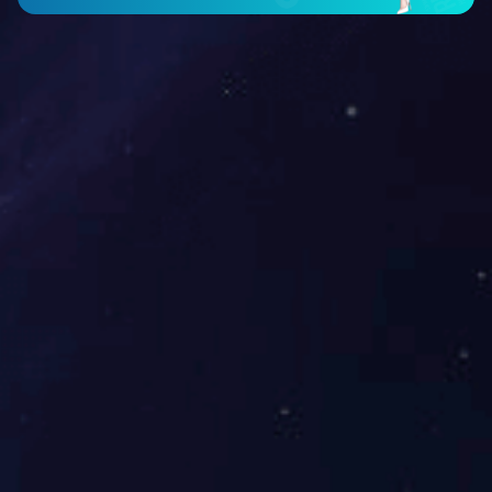
Tag:
上海开云集团有限公司官网公司
Tag:
2025年12月北京医疗开云集团有限公司官网公司综
北京
合实力分析
择：
Tag:
北京医疗开云集团有限公司官网公司
Tag:
提
首页
软件定制
APP开