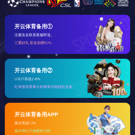
每个人的内心都住着一个“超级英雄”，他们用代码编织出一个个
团队可能会因为一个bug而熬夜奋战，也可能会因为一个有趣
4、测试阶段：百炼成钢，千锤百炼
经过一段时间的开发后，我们的APP就像一个新生的婴儿，
面。测试团队会对APP进行各种极限挑战，比如百万级并发测
像是给APP进行“军训”，只有经过千锤百炼，才能成为真正的“战
5、上线运营：笑看风云，持续优化
APP终于上线了！运营团队会对其进行持续的监控和维护。
馈意见，然后进行迭代优化。这个阶段就像是APP的成长历程