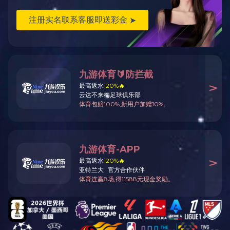
3、开发阶段：代码大战，谁与争锋
设计稿通过后，开发团队就会接过接力棒。他们会在代码的世