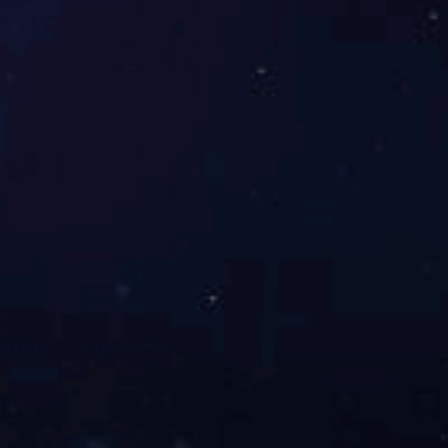
首页
软件定制
APP开
开云集团有限公司官网
关于
锐智互动/锐智开高软件
Ruizhi Interactive Network Technology Co. Ltd.
服务热线（国外用户请加0086）：