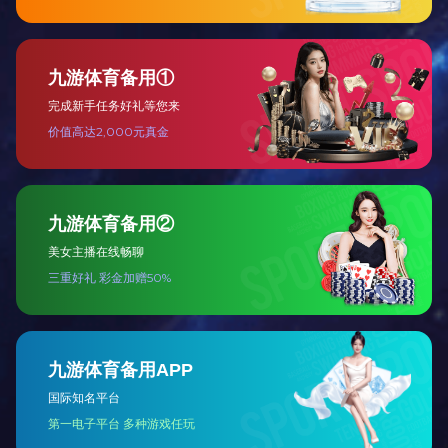
进步。
6、结语
看到这里，你是不是对APP定制开发有了更深入的了解？其实
逗趣的故事。它们从无到有，经历了各种挑战和磨砺。如果你对
问，欢迎留言与我们分享！让我们一起笑看整个过程！
下一章：如何评估一个APP开发公司的能力？
推荐阅读