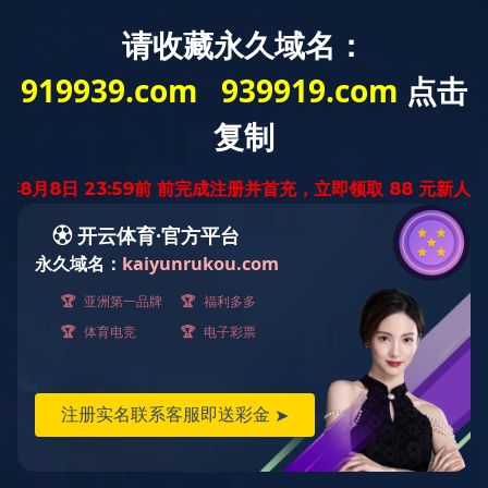
首页
开云集团有限公司官网
开云集团有限公司官网公司
>
开云集团有限公司官网
>
app开发
APP定制开发流程有哪些？
app开发
- 2024 - 01 - 16 APP定制开发
在数字化浪潮中，APP已经成为了我们生活中不可或缺的一部
无处不在。那么，你知道APP是如何诞生的吗？今天，就让我带
看看那些逗趣的时刻！