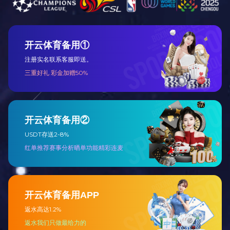
5、数据传输加密：在数据传输过程中，我们使用SSL/TLS
安全。这意味着即使数据在传输过程中被截获，攻击者也难以破
6、持续的安全监测：项目上线后，我们会持续监测应用的安
固。一旦发现异常行为，会立即启动应急响应机制。
知识产权培训：我们的团队定期接受知识产权相关的培训，提