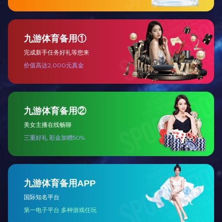
视程度。
合同约束：在与第三方合作伙伴合作时，我们会明确规定知识
的权益不受侵犯。
法律支持：如有必要，我们可以为客户提供法律支持，通过法
权。
作为一家有担当的手机app定制开发外包公司，我们深知保护
下一章：如何选择适合的app开发定制公司?
推荐阅读