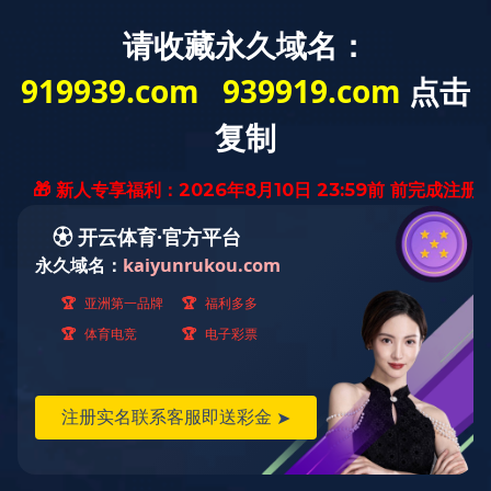
首页
开云集团有限公司官网
开云集团有限公司官网公司
>
开云集团有限公司官网
>
app开发
手机app定制开发外包公司
隐私和知识产权？
app开发
- 2024 - 01 - 17 手机app定制
在这个数字化高速发展的时代，手机应用已经渗透到我们生活
交、娱乐，几乎所有的日常需求都可以通过手机应用得到满足。