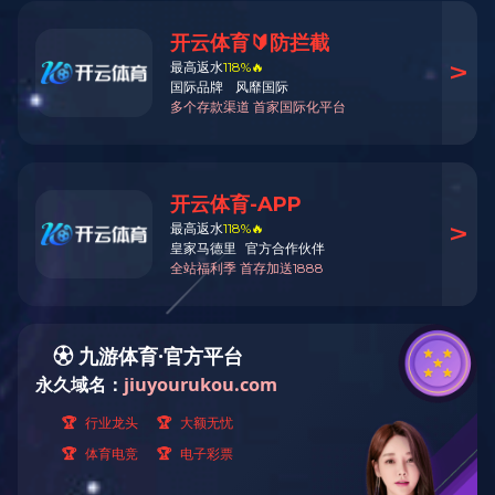
否想过自己的隐私和知识产权可能正面临风险？今天，我们就来
保护客户的隐私和知识产权。
首先，我们来了解一下隐私和知识产权的重要性。隐私，就是
息；而知识产权则是指你创造的智力成果，比如独特的创意、设
富，一旦泄露或被盗用，后果不堪设想。
那么，作为一家专业的手机app定制开发外包公司，我们有哪
安全呢？
1、严格的保密协议：我们与每一位客户签订详细的保密协议
的信息范围。这不仅仅是法律约束，更是对客户信任的庄重承诺