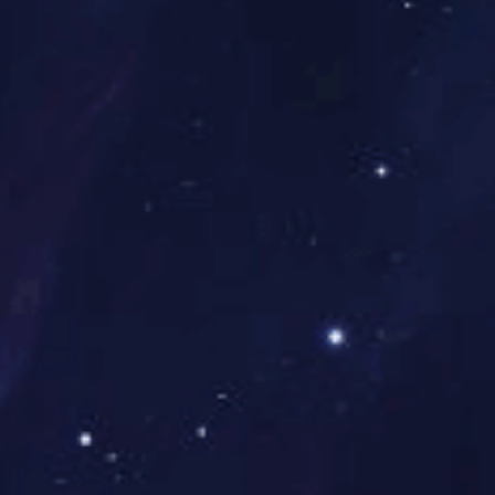
用架构的领先程度。
存储方式、模型策略、访问机制等问题为基础
归档和消亡等问题，银行app的应用越多，数
的数据，并与多个系统相关联，银行需要更加
等问题的有效性的及时性。在银行的日常运作
服务数据，生成银行内部管理和监管水平所需
析数据，然后指导微观层面的信贷额度实时调
的智能分析，都依赖于数据体系结构。
数据。一般而言，无论应用部署还是数据部署，
。在某些情况下，系统管理和系统操作包括在
据服务的技术组件，技术平台环境的工具和技
系