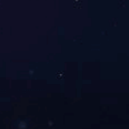
提交需求，获取工期与报价
立即咨询
APP开发
开云集团有限公司官网
关于我们
. Ltd.
欢