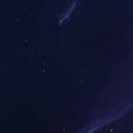
来交付和帮助企业实现效益，在很大程度上取决于应
2.数据架构
数据体系结构是以解决数据在整个生命周期中的数据
的，从数据生成开始到流程中间、集成、分析和应用、
据之间的依赖就越复杂。当通过一个单一的系统生成
重视数据存储，数据处理效率，数据流，数据一致性
当中，数据的使用场景比比皆是。例如，获取产品和
的分析统计数据和监管报告，处理客户内部评级的分
整，影响宏观经济的经济资本配置，以及大数据时代
3.技术架构
技术架构是技术基础，以支持app系统应用程序和
银行都将包括所有业务视图，都在技术架构的范围内
技术架构中。技术架构，包括所需的所需的应用和数
术能力的所有主要领域，支持开发中心和数据中心。
4.应增加结构、数据结构和技术框架之间的关