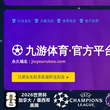
随着信息银行建设的发展，银行信息系统深入到银
活、可扩展的银行信息系统架构将帮助我国商业银行
控制的目标。本文主要介绍了银行信息系统体系结构
银行信息系统建设是建设银行信息能力的重要手段，