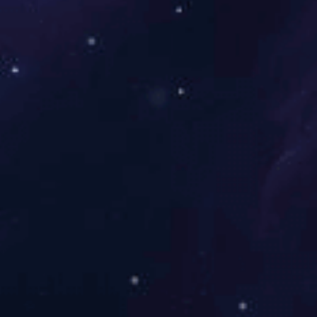
2026年1月北京物联网开云集团有限公司官网公司
TOP10：实力与案例数据全景解析
Tag:
北京物联网开云集团有限公司官网公司
2025年11月北京ai开云集团有限公司官网公司实力
大盘点
Tag:
北京ai开云集团有限公司官网公司
上海开云集团有限公司官网公司排行推荐分析：技
术聚焦与服务全景
Tag:
上海开云集团有限公司官网公司