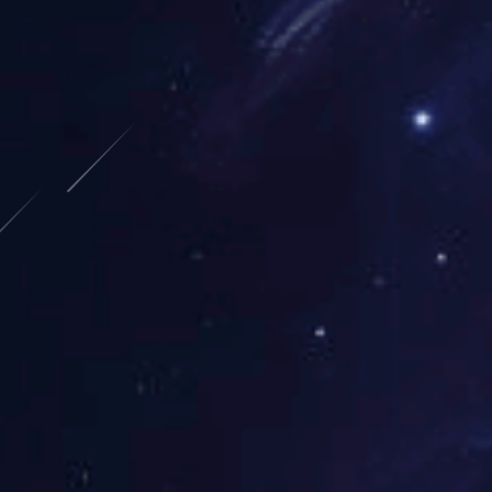
应用架构、数据架构和技术架构是信息系统架构的三
术架构的设计过程中，需要考虑它们之间的关系。
应用体系结构主要阐述了企业体系结构规划和信息化
系统之间的交互集成关系。这就是如何将系统和各应
定义了具体的应用系统和应用系统的集成关系之后，
入，指导了数据定义、数据分布、数据集成和数据流
为了获得全面、一致和完整的高质量数据，数据体系
定数据参考关系。数据集成处理过程应满足应用系统
系结构之间的集成。总之，数据的生成、使用和流通
储、处理和流通需要技术架构的支持。
首先，技术体系结构是应用体系结构的基础。合理的
的复杂性。在多数据中心、灾难恢复和网络规划中，
用、两种应用和三种应用。其次，技术体系结构是数
据流和海量数据的分布式计算都需要技术体系结构。
5.架构管控
信息系统体系结构的三大体系结构领域是国内外银行