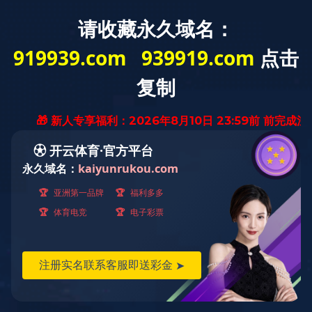
首页
开云集团有限公司官网
开云集团有限公司官网公司
>
开云集团有限公司官网
>
app开发
如何进行app软件测试？
app开发
- 2024 - 01 - 19 app软件
随着智能手机的普及，APP软件测试变得越来越重要。一款优
还要保证其稳定性和安全性。那么，如何进行APP软件测试呢
让你轻松掌握测试之道。