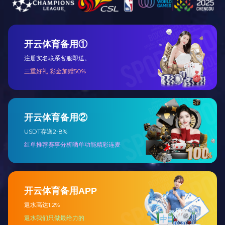
性能测试主要关注APP的响应时间、资源占用和稳定性等方
试和负载测试等方法。通过逐步增加并发用户数量或数据量，观
载情况下仍能保持稳定。
六、安全测试
安全测试是APP软件测试中非常重要的一环。通过安全测试，
数据泄露、恶意攻击等。在进行安全测试时，要关注以下几个方
输入验证：检查APP是否对用户输入进行了有效验证，以防
权限控制：检查APP是否对不同用户角色进行了合理的权限
数据加密：检查APP是否对敏感数据进行加密处理，以保障
反爬虫策略：检查APP是否有反爬虫策略，以防止恶意抓取