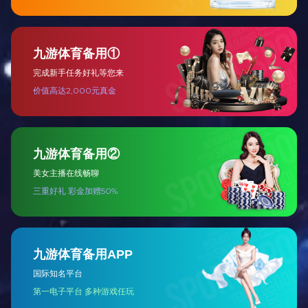
七、用户体验测试