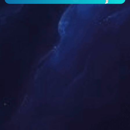
用户体验测试主要关注APP的用户界面、交互设计和操作流
发现APP在使用过程中存在的问题，提高用户满意度。在进行
研、用户访谈等方法，收集用户反馈并进行改进。
八、修复BUG与版本迭代
在测试过程中发现BUG后，要及时进行修复并进行回归测试，
问题。同时，根据用户反馈和市场需求，不断进行版本迭代和功
验。
总结：以上是关于如何进行APP软件测试的详尽指南。通过
合适的工具、进行功能、性能、安全和用户体验等方面的测试，