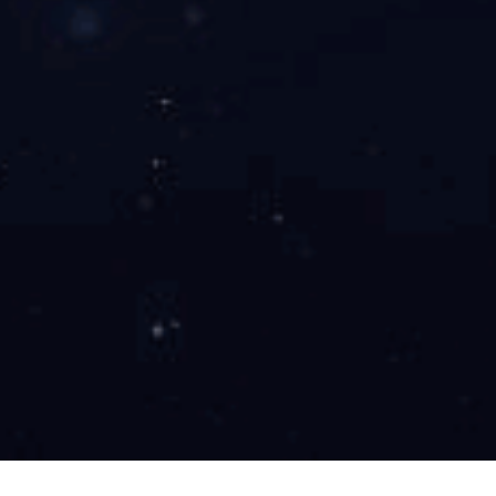
开云集团有限公司官网
关于
锐智互动/锐智开高软件
Ruizhi Interactive Network Technology Co. Ltd.
服务热线（国外用户请加0086）：
400-1050-360
7×2
项目经理：QQ：84083083
电话/微信：152
项目经理：QQ：18818131
电话/微信：135