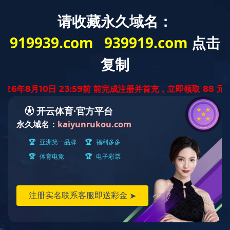
首页
开云集团有限公司官网
开云集团有限公司官网公司
>
开云集团有限公司官网
>
app开发
如何选择适合自己的程序ap
app开发
- 2024 - 01 - 25 程序app
随着智能手机的普及，各种各样的程序app如雨后春笋般涌现。
从社交娱乐到工作学习，几乎无所不包。但问题也随之而来：如
那一款呢？