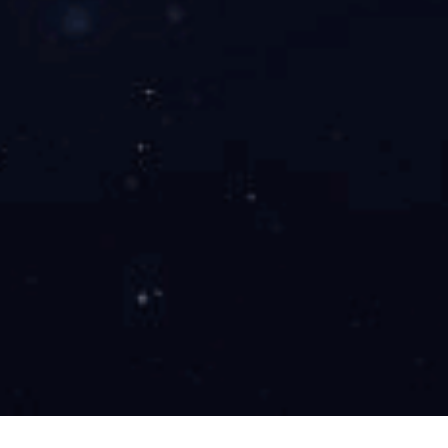
3.产品/商品来源：
用户下单前是否有库存，当然在一般的电子
售，但在OTA这样的订单系统中，产品或服务是不确定的，因
成相应的供应商订单。
4.订单生成规则：
一般情况下，资源和商品的渠道不同，往往
特殊字符，以生成规则确定;
5.顺序数据的问题：
在实际的操作中，也可以是在不同的表中
个泄漏等，这需要引起注意，及时优化方案不一致;
权限管理：
不同的部门和级别的账号都会有不同的数据权限和
下一章：Redis 开发规范-​APP开发公司 开云集团有限公司官
司
推荐阅读