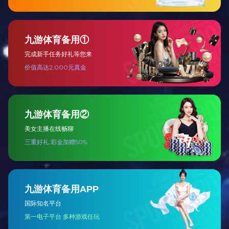
在实际业务中，订单处理绝非如此简单。例如，在用户结算付款
涉及到全额减价、全额礼品、优惠券、折扣、信用等，这类订单
下，订单金额=商品金额运费-优惠-积分扣除等。
因此，计费用户时，将涉及不同的模块和数据的交互（在一般
动有关的数据被记录在一个单独的表），与此相反，取消/退款/
二、订单状态
通过定义订单流程，了解从订单创建到事务完成的流程状态..
从图表显示，整个过程可分为未付款，付款已发货，并已出货
和存货。下面将介绍在参与各个阶段的顺序的内容：