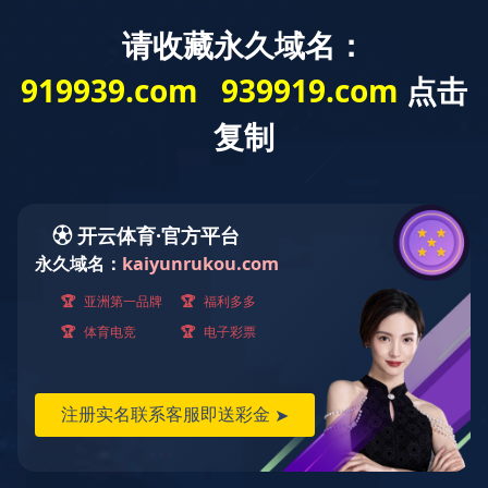
首页
开云集团有限公司官网
开云集团有限公司官网公司
>
开云集团有限公司官网
>
app开发
后台系统：订单管理-开云
APP开发 开云集团有限公司
开发公司
app开发
- 2019 - 04 - 19 订单管理-开云集团有限公司官网 AP
开云集团有限公司官网公司 APP开发 开云集团有限公司官