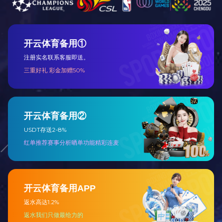
4.定期清理：
手机里不用的App、缓存数据等要及时清理掉。这些“垃圾”不
保持手机清爽，就像我们每天都要洗澡一样。
5.警惕诈骗信息：
天上不会掉馅饼，突然收到中奖信息或者银行账户有问题等消
点击链接或者提供个人信息。诈骗团伙的手法日新月异，我们要
6.更新与打补丁：
操作系统和应用程序开发者们都在努力修复已知的安全漏洞。所
常重要。别怕麻烦，为了安全，这点小事儿值得！
7.备份数据：