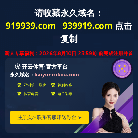
首页
开云集团有限公司官网
开云集团有限公司官网公司
>
开云集团有限公司官网
>
app开发
如何保护App的安全性？
app开发
- 2024 - 01 - 29 App的安全性
今天我们来聊聊一个大家都关心的话题——如何保护App的安
用程序已经深入到我们生活的方方面面，从购物、支付到社交、
的，还有层出不穷的安全隐患。下面，就让我来给大家支几招，