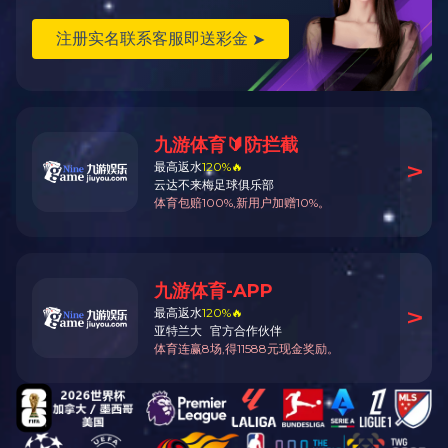
者向身边的朋友、同事打听。口碑好的软件服务提供商更值得信
4、对比报价
不同的软件服务提供商报价差异很大。在保证质量的前提下，
择性价比最高的那家。但切记，不要只追求低价，忽略了质量。
5、沟通与了解
与软件服务提供商的沟通与了解也是非常重要的。你可以与他
他们的服务流程、项目经验、团队实力等。这样可以更好地判断
6、案例与经验
查看软件服务提供商的案例与经验也是选择他们的重要参考。