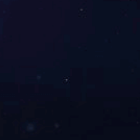
首页
软件定制
APP开
开云集团有限公司官网
关于
锐智互动/锐智开高软件
Ruizhi Interactive Network Technology Co. Ltd.
服务热线（国外用户请加0086）：
400-1050-360