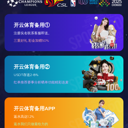
与你类似的需求，他们的项目经验是否丰富等。这些可以帮助你
平。