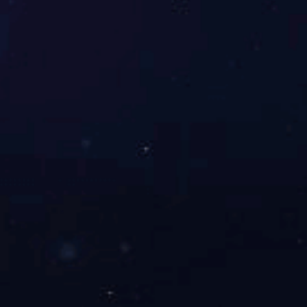
首页
软件定制
APP开
开云集团有限公司官网
关于
锐智互动/锐智开高软件
Ruizhi Interactive Network Technology Co. Ltd.
服务热线（国外用户请加0086）：
400-1050-360
7×2