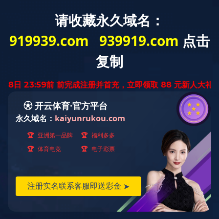
首页
开云集团有限公司官网
开云集团有限公司官网公司
>
开云集团有限公司官网
>
开云集团有限
软件功能开发：定制开发的
开云集团有限公司官网
- 2023 - 10 - 09 软件功能开发
随着科技的不断发展，软件功能开发已经成为企业和个人的重
作为一种常见的开发方式，其优势和挑战也日益显现。下面带大
定制开发的优势是什么？