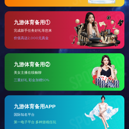
总的来说，定制开发在满足个性化需求、提高用户体验和保护
同时也面临着开发成本高、开发周期长和维护难度大等挑战。因
需要根据自身的实际情况，充分考虑选择定制开发还是标准化开
下一章：软件技术外包：技术开发的关键步骤和成功要素
推荐阅读
2026 年北京开云集团有限公司官网公司盘点：10 家
20
企业技术能力与服务成果解析
Tag:
北京开云集团有限公司官网公司
Tag: