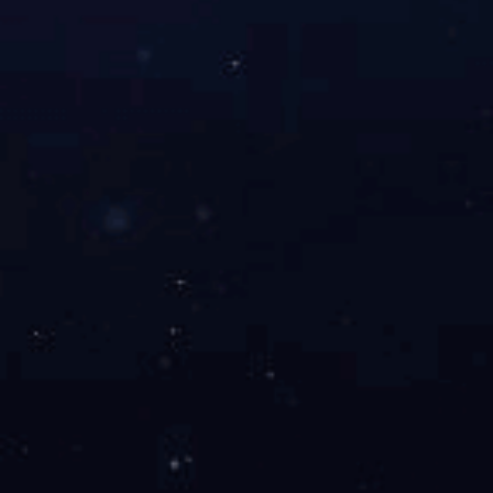
锐智互动/锐智开高软件
Ruizhi Interactive Network Technology Co. Ltd.
服务热线（国外用户请加0086）：
400-1050-360
7×2
项目经理：QQ：84083083
电话/微信：152
项目经理：QQ：18818131
电话/微信：135
电子邮箱：PMO@irzhd.com
网站地图：
xml
html