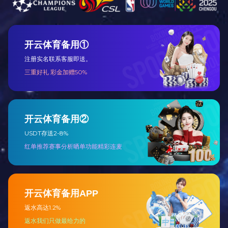
总的来说，软件定制开发不仅可以帮助你解决问题，还可以帮
做出更好的业务决策。但是，请注意，为了确保项目的成功，你
知识的软件公司，他们能够帮助你实现你的目标。
下一章：如何利用软件外包实现软件功能开发，提高效率和质量