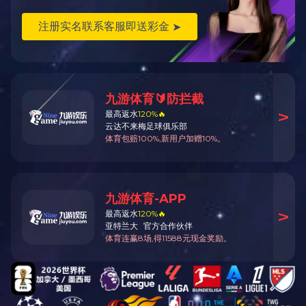
那么，
如何通过定制开发解决特定的问题呢？
让我们来看几个
1.提升工作效率：如果你的公司工作流程复杂且繁琐，软件定
作流，自动化重复的任务，从而提高工作效率。
2.改善客户体验：如果你希望提供更好的客户服务，你可以开
（CRM）系统，以更好地理解和满足客户的需求。
3.数据驱动决策：如果你需要利用大数据进行更精确的业务决
析平台，帮助你收集、管理和分析数据。