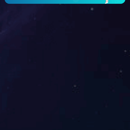
合实力分析
择：
Tag:
北京医疗开云集团有限公司官网公司
Tag:
提
首页
软件定制
APP开
开云集团有限公司官网
关于