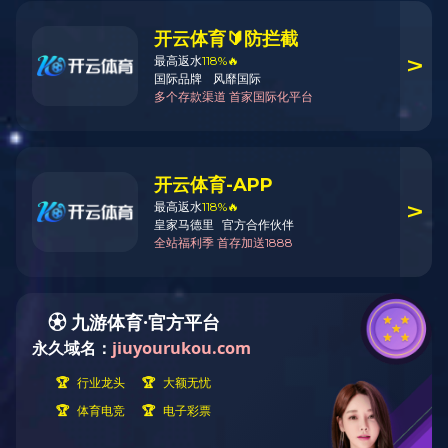
号。本文将为您详细介绍定制这些平台的流程和注意事项，帮助
一、定制流程
1.需求分析
在开始定制之前，您需要充分了解您的业务需求和目标用户。
以及您希望用户通过这些功能实现的目标。同时，分析目标用户
供更好的用户体验。
2.设计原型
根据您的需求分析，设计一个简洁明了的原型。原型可以帮助
同时也便于与开发团队进行沟通。您可以使用专业的原型设计工具，如