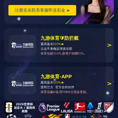
在线的原型设计工具，如墨刀、摹客等。
3.技术开发
在原型设计完成后，您需要与开发团队进行详细的技术沟通，
团队将根据原型设计和需求分析，进行技术开发。在这个过程中
量，确保项目能够按时按质完成。
4.测试与优化
在技术开发完成后，您需要进行全面的测试，确保产品的功能
会发现一些问题和不足，您需要与开发团队紧密合作，对产品进