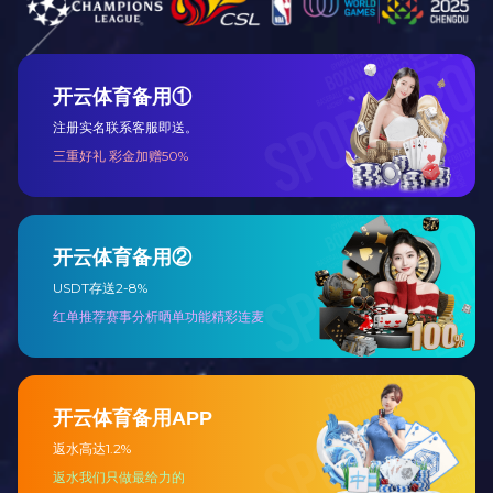
5.上线与运营