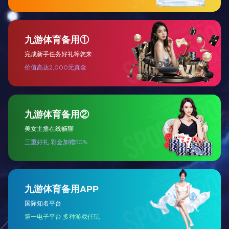
在测试优化完成后，您的产品可以正式上线。上线后，您需要
户的使用情况和反馈。根据数据分析结果，您可以对产品进行持
和产品的市场竞争力。
二、注意事项
1.以用户为中心
在定制过程中，您需要始终以用户为中心，关注用户的需求和
尽量简化操作流程，提高产品的易用性。
2.保持沟通
在整个定制过程中，与开发团队保持良好的沟通至关重要。及
时也要关注他们的工作进展和问题。只有双方充分沟通，才能确