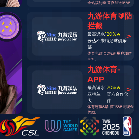
软件定制
APP开发
微信开发
电商开发
数据挖掘
关于锐智互动
锐智互动/锐智开高软件遵循严格的质量和安全
标准, 实施严密的安全措施， 拥有成熟可靠的
管理和开发流程, 公司凭借多年的行业积累、深
厚的 行业专长和成熟的行业实践，为客户持续
创造关键价值。我们始终关 注前沿技术，保持
国际领先的眼界和技术储备。公司自 成立以