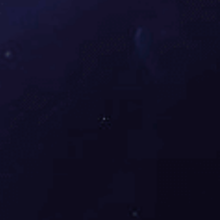
2026年1月权威盘点：上海物联网软件定制开发公司
综合解析