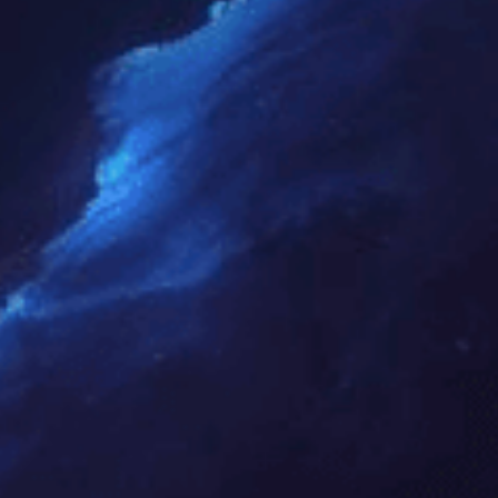
Tag:开云集团有限公司官网和软件外包