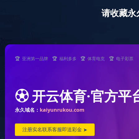
首页
开云集团有限公司官
开云集团有限公司官网公司
>
开云集团有限公司官网
>
开
开云集团有限公司官网
范和应急处理方法
开云集团有限公司官网
- 2023 - 11 - 16 开云
随着科技的飞速发展，开云集团有限公司官网和软
是，这两个领域也存在着各种风险，包括项目延期、