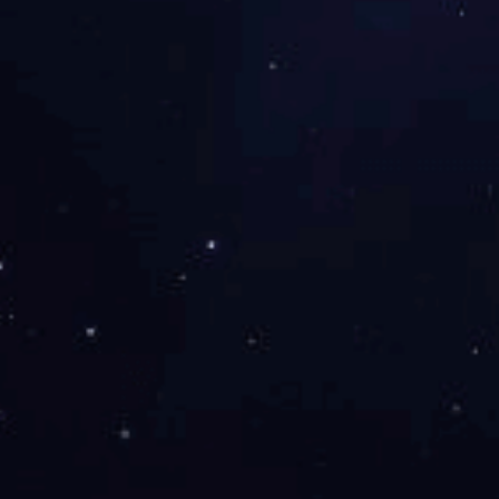
开云集团有限公司官网
锐智互动/锐智开高软件
Ruizhi Interactive Network Technology Co
服务热线（国外用户请加0086）：
400-1050-36
项目经理：QQ：84083083
电话/
项目经理：QQ：18818131
电话/
电子邮箱：PMO@irzhd.com
网站地图：
xml
html