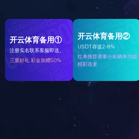
二、应急处理