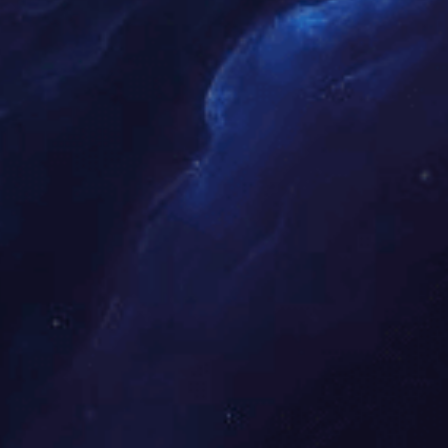
验，你有什么想法吗？
2026年上海教育软件定制开发公司综合评估
Tag:
上海教育软件定制开发公司
上海IoT物联网开发公司怎么选择比较好（2025年12
月）
Tag:
上海IoT物联网开发公司