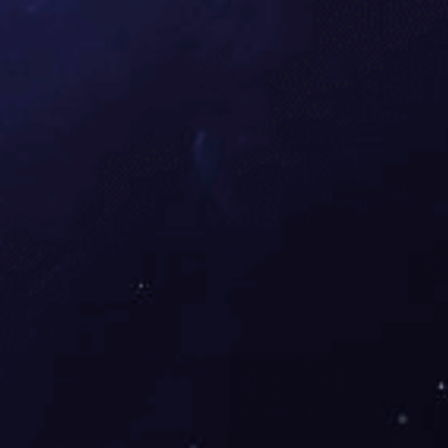
Tag:开云集团有限公司官网
2026年1月权威盘点：上海物联网软件定制开发公司
综合解析
Tag:
上海物联网软件定制开发公司
2025年12月北京教育开云集团有限公司官网公司技
术赋能与行业开云集团有限公司官网
Tag:
北京教育开云集团有限公司官网公司