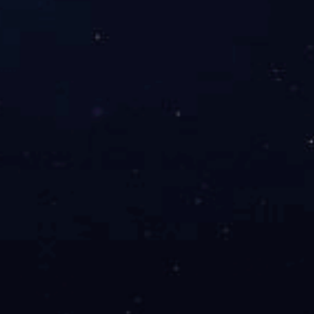
迎扫码关注、咨询
区住邦2000商务中心1号楼B区
区车墩北松路5255号2楼
都市高新区益州大道复城国际T4