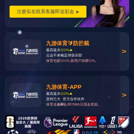
一旦明确了项目目标和范围，开云集团有限公司官网公司需要
确定项目的时间表、资源分配、预算以及风险管理措施。通过制
按时完成，并且不会出现超出预算的情况。
建立沟通渠道
在项目执行期间，建立有效的沟通渠道是至关重要的。开云集
持密切的联系，及时解决问题和调整开发计划。通过定期举行会
等方式，可以确保所有相关方对项目进展情况有清晰的了解，并